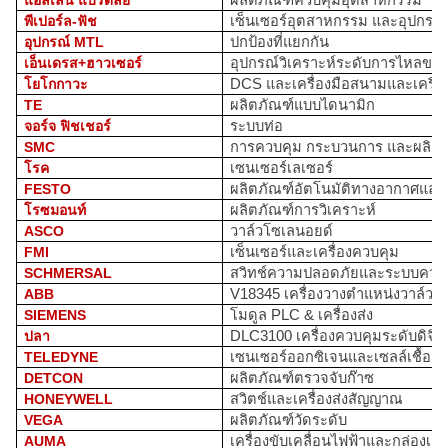
แอลเลน แบรดลีย์
ผลิตภัณฑ์ควบคุมอุตสาหกรรม
พีเปอร์ล-ฟัช
เซ็นเซอร์อุตสาหกรรม และอุปกรณ์ก
อุปกรณ์ MTL
ปกป้องที่แยกกัน
เอ็นเดรส+ฮาวเซอร์
อุปกรณ์วิเคราะห์ระดับการไหลขอ
โยโกกาวะ
DCS และเครื่องมือสนามและเครื่
TE
ผลิตภัณฑ์แบบไดนามิก
จอร์จ ฟิชเชอร์
ระบบท่อ
SMC
การควบคุม กระบวนการ และผลิต
โรค
เซนเซอร์เลเซอร์
FESTO
ผลิตภัณฑ์อัตโนมัติทางอากาศและ
โรซมอนท์
ผลิตภัณฑ์การวิเคราะห์
ASCO
วาล์วโซเลนอยด์
FMI
เซ็นเซอร์และเครื่องควบคุม
SCHMERSAL
สวิทช์ความปลอดภัยและระบบควา
ABB
V18345 เครื่องวางตําแหน่งวาล์ว
SIEMENS
โมดูล PLC & เครื่องส่ง
ปลา
DLC3100 เครื่องควบคุมระดับดิจิ
TELEDYNE
เซนเซอร์ออกซิเจนและเซลล์เชื้อเพ
DETCON
ผลิตภัณฑ์ตรวจจับก๊าซ
HONEYWELL
สวิตช์และเครื่องส่งสัญญาณ
VEGA
ผลิตภัณฑ์วัดระดับ
AUMA
เครื่องขับเคลื่อนไฟฟ้าและกล่องเกีย