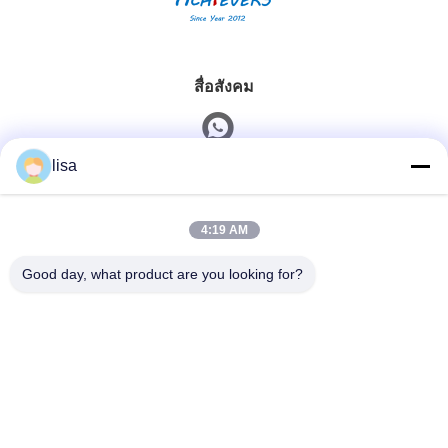
สื่อสังคม
lisa
ติดต่อเร็ว
4:19 AM
โทรศัพท์
0086-13828861501
Good day, what product are you looking for?
อีเมล
joanna@achieversautomation.com
ที่อยู่
RM 509, 5 / F, THE CLOUD, 111, ถนน Tung CHAU, TAI