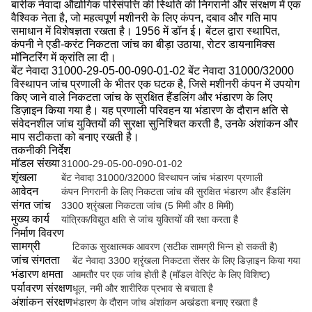
बारीक नेवादा औद्योगिक परिसंपत्ति की स्थिति की निगरानी और संरक्षण में एक
वैश्विक नेता है, जो महत्वपूर्ण मशीनरी के लिए कंपन, दबाव और गति माप
समाधान में विशेषज्ञता रखता है। 1956 में डॉन ई। बेंटल द्वारा स्थापित,
कंपनी ने एडी-करंट निकटता जांच का बीड़ा उठाया, रोटर डायनामिक्स
मॉनिटरिंग में क्रांति ला दी।
बेंट नेवादा 31000-29-05-00-090-01-02 बेंट नेवादा 31000/32000
विस्थापन जांच प्रणाली के भीतर एक घटक है, जिसे मशीनरी कंपन में उपयोग
किए जाने वाले निकटता जांच के सुरक्षित हैंडलिंग और भंडारण के लिए
डिज़ाइन किया गया है। यह प्रणाली परिवहन या भंडारण के दौरान क्षति से
संवेदनशील जांच युक्तियों की सुरक्षा सुनिश्चित करती है, उनके अंशांकन और
माप सटीकता को बनाए रखती है।
तकनीकी निर्देश
मॉडल संख्या
31000-29-05-00-090-01-02
शृंखला
बेंट नेवादा 31000/32000 विस्थापन जांच भंडारण प्रणाली
आवेदन
कंपन निगरानी के लिए निकटता जांच की सुरक्षित भंडारण और हैंडलिंग
संगत जांच
3300 श्रृंखला निकटता जांच (5 मिमी और 8 मिमी)
मुख्य कार्य
यांत्रिक/विद्युत क्षति से जांच युक्तियों की रक्षा करता है
निर्माण विवरण
सामग्री
टिकाऊ सुरक्षात्मक आवरण (सटीक सामग्री भिन्न हो सकती है)
जांच संगतता
बेंट नेवादा 3300 श्रृंखला निकटता सेंसर के लिए डिज़ाइन किया गया
भंडारण क्षमता
आमतौर पर एक जांच होती है (मॉडल वेरिएंट के लिए विशिष्ट)
पर्यावरण संरक्षण
धूल, नमी और शारीरिक प्रभाव से बचाता है
अंशांकन संरक्षण
भंडारण के दौरान जांच अंशांकन अखंडता बनाए रखता है