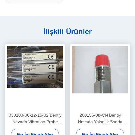
İlişkili Ürünler
330103-00-12-15-02 Bently
200155-08-CN Bently
Nevada Vibration Probe
Nevada Yakınlık Sonda
3300 Xl Yakınlaştırıcı Sensör
Düşük Frekanslı
En İyi Fiyatı Alın
En İyi Fiyatı Alın