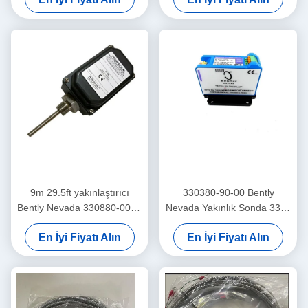
Trendmaster Pro Hızlandırıcı
9m 29.5ft yakınlaştırıcı
330380-90-00 Bently
Bently Nevada 330880-00-0-
Nevada Yakınlık Sonda 3300
0-03-02 PROXPAC Yakınlık
XL Yüksek Sıcaklık Yakınlık
En İyi Fiyatı Alın
En İyi Fiyatı Alın
Transducer Montajı
Sensörü