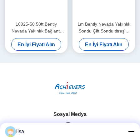
16925-50 50ft Bently
1m Bently Nevada Yakınlık
Nevada Yakınlık Bağlantı
Sondu Çift Sondu titreşim
Kablosu Zırhsız
sensörü 26530-12-10-00-
En İyi Fiyatı Alın
En İyi Fiyatı Alın
000-309-00-03-01
Sosyal Medya
lisa