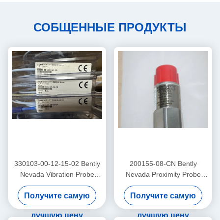
СОБЩЕННЫЕ ПРОДУКТЫ
330103-00-12-15-02 Bently
200155-08-CN Bently
Nevada Vibration Probe
Nevada Proximity Probe
3300 Xl Проксимиторный
низкочастотный
Получите самую
Получите самую
датчик
Trendmaster Pro
акселерометр
лучшую цену
лучшую цену