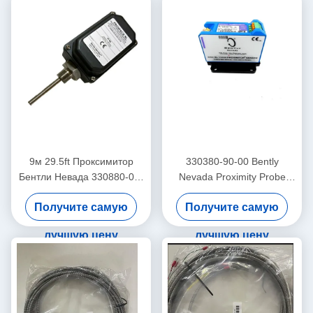
9м 29.5ft Проксимитор
330380-90-00 Bently
Бентли Невада 330880-00-
Nevada Proximity Probe
0-0-03-02 PROXPAC
3300 XL
Получите самую
Получите самую
высокотемпературный
датчик близости
лучшую цену
лучшую цену