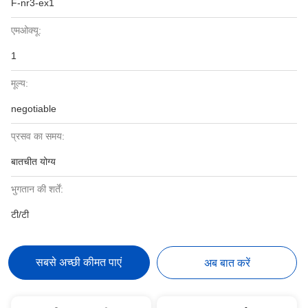
F-nr3-ex1
एमओक्यू:
1
मूल्य:
negotiable
प्रसव का समय:
बातचीत योग्य
भुगतान की शर्तें:
टी/टी
सबसे अच्छी कीमत पाएं
अब बात करें