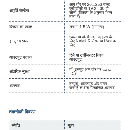
आम तौर पर 20...253 वोल्ट
एसी/डीसी या 19.2...30 वी
आपूर्ति वोल्टेज
सीसी (विकल्प के अनुसार भिन्न
होता है)
बिजली की खपत
लगभग 1.5 W (सामान्य)
एकल या दो-चैनल, उदाहरण के
इनपुट प्रकार
लिए NAMUR सेंसर या स्विच के
लिए
रिले या ट्रांजिस्टर स्विच
आउटपुट प्रकार
आउटपुट
हाँ (इनपुट आम तौर पर Ex ia
आंतरिक सुरक्षा
IIC)
इनपुट, आउटपुट और पावर
अलगाव
सप्लाई के बीच गैल्वानिक अलगाव
तकनीकी विवरण
संपत्ति
मूल्य