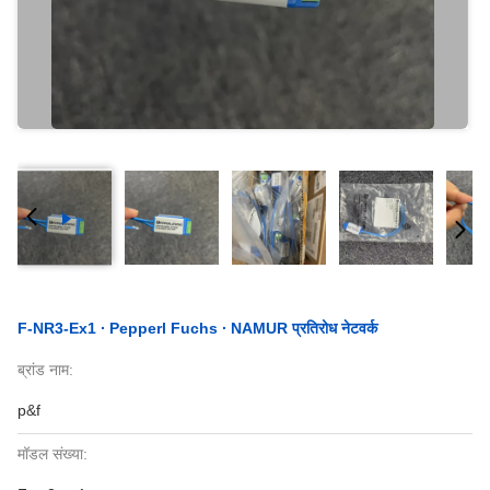
F-NR3-Ex1 ∙ Pepperl Fuchs ∙ NAMUR प्रतिरोध नेटवर्क
ब्रांड नाम:
p&f
मॉडल संख्या: