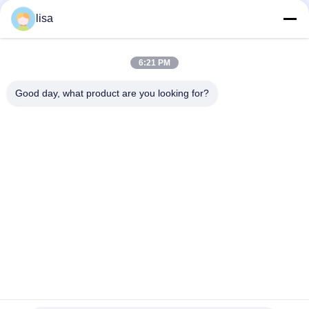
lisa
ติดต่อเร็ว
6:21 PM
โทรศัพท์
0086-13828861501
Good day, what product are you looking for?
อีเมล
joanna@achieversautomation.com
ที่อยู่
RM 509, 5 / F, THE CLOUD, 111, ถนน Tung CHAU, TAI
KOKTSUI, KOWLOON, ฮ่องกง
นโยบายความเป็นส่วนตัว
|
แผนผังเว็บไซต์
จีน คุณภาพดี เบนท์ลี่ เนวาดา โซนด์ความใกล้ชิด ผู้จัดจํา