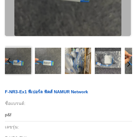
F-NR3-Ex1 พีเปอร์ล ฟัคส์ NAMUR Network
ชื่อแบรนด์:
p&f
เลขรุ่น: