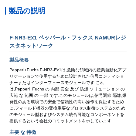
製品の説明
F-NR3-Ex1 ペッパール・フックス NAMURレジ
スタネットワーク
製品概要
Pepperl+Fuchs F-NR3-Ex1は,危険な領域内の産業自動化アプ
リケーションで使用するために設計された信号コンディショ
ナーまたはインターフェースモジュールです.これ
は,Pepperl+Fuchs の 内部 安全 及び 防爆 ソリューション の
広範 な 範囲 の 一部 です.このモジュールは,信号調節,隔離,爆
発性のある環境での安全で信頼性の高い操作を保証するため
に,フィールド機器の変換重要なプロセス制御システムのため
のモジュール型およびシステム統合可能なコンポーネントを
提供するという会社のコミットメントを示しています.
主要 な 特徴