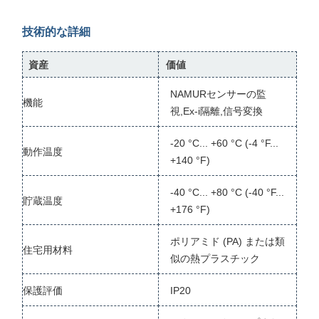
技術的な詳細
資産
価値
NAMURセンサーの監
機能
視,Ex-i隔離,信号変換
-20 °C... +60 °C (-4 °F...
動作温度
+140 °F)
-40 °C... +80 °C (-40 °F...
貯蔵温度
+176 °F)
ポリアミド (PA) または類
住宅用材料
似の熱プラスチック
保護評価
IP20