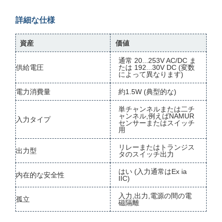
詳細な仕様
資産
価値
通常 20...253V AC/DC ま
供給電圧
たは 192...30V DC (変数
によって異なります)
電力消費量
約1.5W (典型的な)
単チャンネルまたは二チ
ャンネル,例えばNAMUR
入力タイプ
センサーまたはスイッチ
用
リレーまたはトランジス
出力型
タのスイッチ出力
はい (入力通常はEx ia
内在的な安全性
IIC)
入力,出力,電源の間の電
孤立
磁隔離