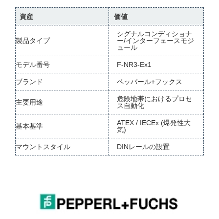
資産
価値
シグナルコンディショナ
製品タイプ
ー/インターフェースモジ
ュール
モデル番号
F-NR3-Ex1
ブランド
ペッパール+フックス
危険地帯におけるプロセ
主要用途
ス自動化
ATEX / IECEx (爆発性大
基本基準
気)
マウントスタイル
DINレールの設置