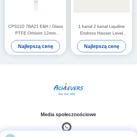
CPS11D 7BA21 E&H / Glass
1 kanał 2 kanał Liquiline
PTFE Orbisint 12mm
Endress Hauser Level
Endress Hauser Instruments
Transmitter CM442-
Najlepszą cenę
Najlepszą cenę
Cyfrowy czujnik pH
AAM1A2F010A+AK
Media społecznościowe