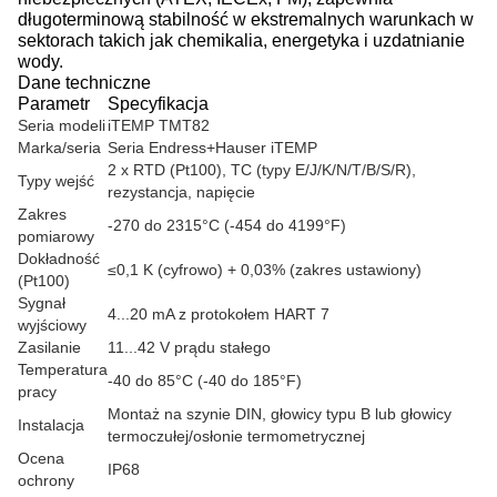
długoterminową stabilność w ekstremalnych warunkach w
sektorach takich jak chemikalia, energetyka i uzdatnianie
wody.
Dane techniczne
Parametr
Specyfikacja
Seria modeli
iTEMP TMT82
Marka/seria
Seria Endress+Hauser iTEMP
2 x RTD (Pt100), TC (typy E/J/K/N/T/B/S/R),
Typy wejść
rezystancja, napięcie
Zakres
-270 do 2315°C (-454 do 4199°F)
pomiarowy
Dokładność
≤0,1 K (cyfrowo) + 0,03% (zakres ustawiony)
(Pt100)
Sygnał
4...20 mA z protokołem HART 7
wyjściowy
Zasilanie
11...42 V prądu stałego
Temperatura
-40 do 85°C (-40 do 185°F)
pracy
Montaż na szynie DIN, głowicy typu B lub głowicy
Instalacja
termoczułej/osłonie termometrycznej
Ocena
IP68
ochrony