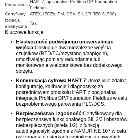
HART7; opcjonalnie Profibus DP, Foundation
Komunikacja
Fieldbus
Certyfikaty
ATEX, IECEx, FM, CSA, SIL 2/3 (IEC 61508)
Izolacja
Tak
elektryczna
Kluczowe funkcje
Elastyczność podwójnego uniwersalnego
wejścia:
Obsługuje dwa niezależne wejścia
czujników (RTD/TC/rezystancja/napięcie),
umożliwiając pomiary redundantne lub
monitorowanie wielopunktowe bez dodatkowego
sprzętu.
Komunikacja cyfrowa HART 7:
Umożliwia zdalną
konfigurację, kalibrację i diagnostykę za
pośrednictwem protokołu HART, z opcjonalną
integracją Profibus DP/Foundation Fieldbus w celu
bezproblemowego parowania PLC/DCS.
Bezpieczeństwo i zgodność:
Certyfikowany dla
bezpieczeństwa funkcjonalnego SIL 2/3 i obszarów
niebezpiecznych (strefa 1/2), z funkcją
autodiagnostyki zgodnie z NAMUR NE 107 w celu
ostrzegania o usterkach czujników lub awariach