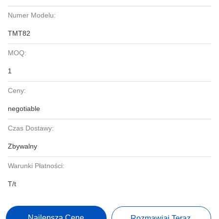
Numer Modelu:
TMT82
MOQ:
1
Ceny:
negotiable
Czas Dostawy:
Zbywalny
Warunki Płatności:
T/t
Najlepszą Cenę
Rozmawiaj Teraz.