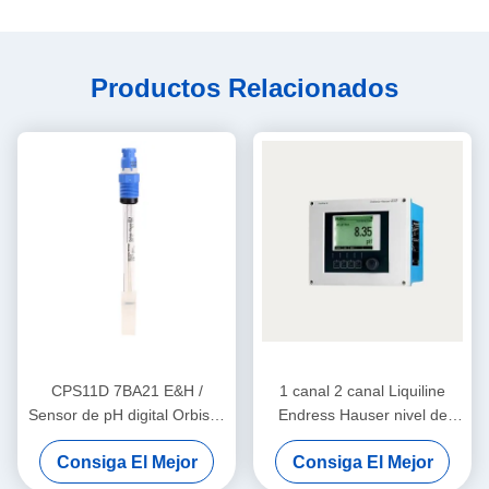
Productos Relacionados
CPS11D 7BA21 E&H /
1 canal 2 canal Liquiline
Sensor de pH digital Orbisint
Endress Hauser nivel de
de vidrio PTFE de 12 mm
transmisor CM442-
Consiga El Mejor
Consiga El Mejor
Endress Hauser Instruments
AAM1A2F010A+AK