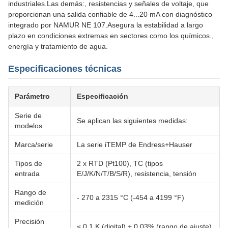
industriales.Las demás:, resistencias y señales de voltaje, que
proporcionan una salida confiable de 4...20 mA con diagnóstico
integrado por NAMUR NE 107.Asegura la estabilidad a largo
plazo en condiciones extremas en sectores como los químicos.,
energía y tratamiento de agua.
Especificaciones técnicas
Parámetro
Especificación
Serie de
Se aplican las siguientes medidas:
modelos
Marca/serie
La serie iTEMP de Endress+Hauser
Tipos de
2 x RTD (Pt100), TC (tipos
entrada
E/J/K/N/T/B/S/R), resistencia, tensión
Rango de
- 270 a 2315 °C (-454 a 4199 °F)
medición
Precisión
≤ 0,1 K (digital) + 0,03% (rango de ajuste)