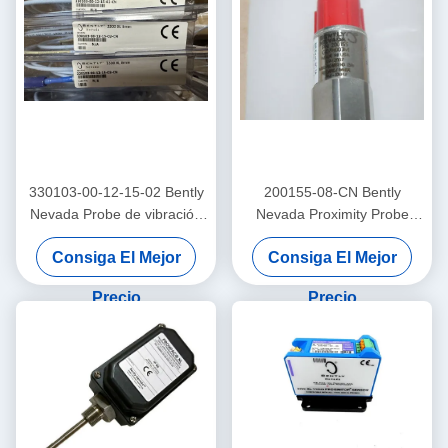
330103-00-12-15-02 Bently
200155-08-CN Bently
Nevada Probe de vibración
Nevada Proximity Probe
3300 Xl Proximador sensor
Trendmaster Pro
Consiga El Mejor
Consiga El Mejor
Acelerómetro de baja
frecuencia
Precio
Precio