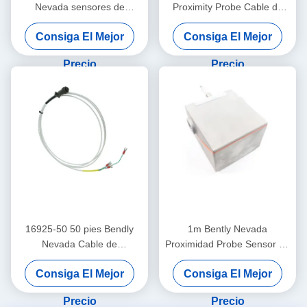
Nevada sensores de
Proximity Probe Cable de
interconexión de cable
interconexión con armadura
Consiga El Mejor
Consiga El Mejor
-15 - C
Precio
Precio
16925-50 50 pies Bendly
1m Bently Nevada
Nevada Cable de
Proximidad Probe Sensor de
interconexión de proximidad
vibración de doble sonda
Consiga El Mejor
Consiga El Mejor
sin armadura
26530-12-10-00-000-309-
00-03-01
Precio
Precio