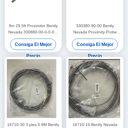
9m 29.5ft Proximitor Bently
330380-90-00 Bently
Nevada 330880-00-0-0-03-
Nevada Proximity Probe
02 ProxPAC Proximidad
3300 XL Sensor de
Consiga El Mejor
Consiga El Mejor
Transductor Asamblea
proximidad de alta
temperatura
Precio
Precio
16710-30 3 pies 0.9M Bently
16710-15 Bently Nevada