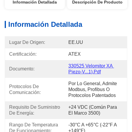
Información Detallada
Descripción De Producto
Información Detallada
Lugar De Origen:
EE.UU
Certificación:
ATEX
330525 Velomitor XA 
Documento:
Piezo-V...1).pdf
Por Lo General, Admite 
Protocolos De 
Modbus, Profibus O 
Comunicación:
Protocolos Patentados
Requisito De Suministro 
+24 VDC (común Para 
De Energía:
El Marco 3500)
Rango De Temperatura 
-30°C A +65°C (-22°F A 
De Funcionamiento:
+149°F)