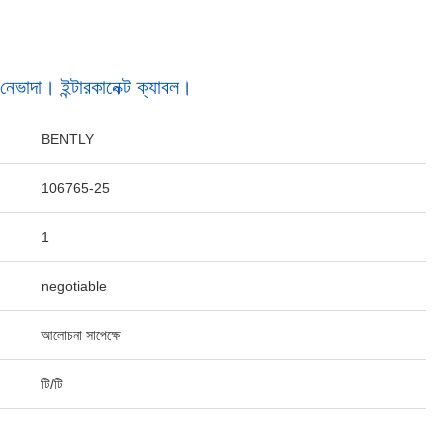
াদা। ইন্টারকানেক্ট ক্যাবল।
BENTLY
106765-25
1
negotiable
আলোচনা সাপেক্ষে
টি/টি