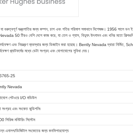
গুরুত্বপূর্ণ যন্ত্রপাতির জন্য কম্পন, চাপ এবং গতির পরিমাপ সমাধানে বিশেষজ্ঞ। 1956 সালে ডন ই. বেন্টল
Nevada 50 টিরও বেশি দেশে কাজ করে, যা তেল ও গ্যাস, বিদ্যুৎ উৎপাদন এবং খনির মতো শিল্পগুল
বেক্ষণ এবং নিয়ন্ত্রণ ব্যবস্থার জন্য ডিজাইন করা হয়েছে। Bently Nevada দ্বারা নির্মিত, Sc
যবেক্ষণ প্ল্যাটফর্মের মধ্যে ডেটা সংগ্রহ এবং যোগাযোগের সুবিধা দেয়।
6765-25
ntly Nevada
াযোগ গেটওয়ে I/O মডিউল
া সংগ্রহ এবং সংকেত কন্ডিশনিং
0 সিরিজ মনিটরিং সিস্টেম
িন্ন এনালগ/ডিজিটাল সংকেতের জন্য কনফিগারযোগ্য