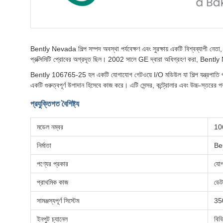
Bently Nevada শিল্প সম্পদ অবস্থা পর্যবেক্ষণ এবং সুরক্ষায় একটি বিশ্বব্যাপী নেতা, যা 
প্রক্সিমিটি প্রোবের অগ্রদূত ছিল। 2002 সালে GE দ্বারা অধিগ্রহণ করা, Bently 
Bently 106765-25 হল একটি যোগাযোগ গেটওয়ে I/O মডিউল যা শিল্প যন্ত্রপাতি পর্য
একটি গুরুত্বপূর্ণ উপাদান হিসেবে কাজ করে। এটি সেন্সর, কন্ট্রোলার এবং উচ্চ-স্তরের পর্
প্রযুক্তিগত বৈশিষ্ট্য
মডেল নম্বর
10
নির্মাতা
Be
পণ্যের প্রকার
যোগ
প্রাথমিক কাজ
ডেট
সামঞ্জস্যপূর্ণ সিস্টেম
350
ইনপুট চ্যানেল
বিভ