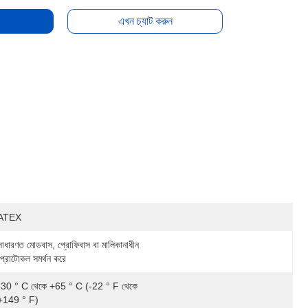
এখন চ্যাট করুন
ATEX
সাধারণত মোডবাস, প্রোফিবাস বা মালিকানাধীন 
প্রোটোকল সমর্থন করে
-30 ° C থেকে +65 ° C (-22 ° F থেকে 
+149 ° F)