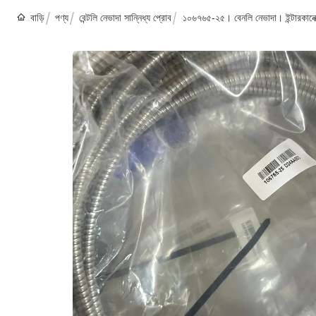
বাড়ি
পণ্য
বেন্টলি নেভাদা সান্নিধ্য প্রোব
১০৬৭৬৫-২৫। বেনলি নেভাদা। ইন্টারকানেক