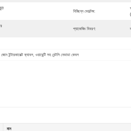
্ট 
বিচ্ছিন্ন ভোল্টেজ:
র 
প্যাকেজিং বিবরণ:
ক
য জোন ইন্টারকানেক্ট ক্যাবল
, 
ওয়ারেন্টি সহ বেন্টলি নেভাডা কেবল
মান