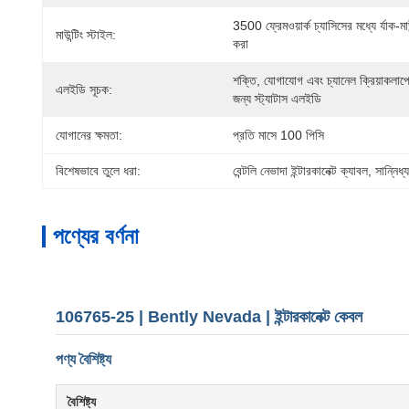
3500 ফ্রেমওয়ার্ক চ্যাসিসের মধ্যে র্যাক-মাউন
মাউন্টিং স্টাইল:
করা
শক্তি, যোগাযোগ এবং চ্যানেল ক্রিয়াকলাপে
এলইডি সূচক:
জন্য স্ট্যাটাস এলইডি
যোগানের ক্ষমতা:
প্রতি মাসে 100 পিসি
বিশেষভাবে তুলে ধরা:
বেন্টলি নেভাদা ইন্টারকানেক্ট ক্যাবল
, 
সান্নিধ্
পণ্যের বর্ণনা
106765-25 | Bently Nevada | ইন্টারকানেক্ট কেবল
পণ্য বৈশিষ্ট্য
বৈশিষ্ট্য