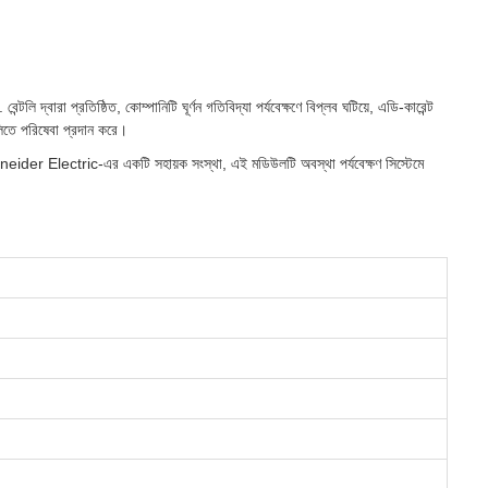
ি দ্বারা প্রতিষ্ঠিত, কোম্পানিটি ঘূর্ণন গতিবিদ্যা পর্যবেক্ষণে বিপ্লব ঘটিয়ে, এডি-কারেন্ট
িতে পরিষেবা প্রদান করে।
hneider Electric-এর একটি সহায়ক সংস্থা, এই মডিউলটি অবস্থা পর্যবেক্ষণ সিস্টেমে