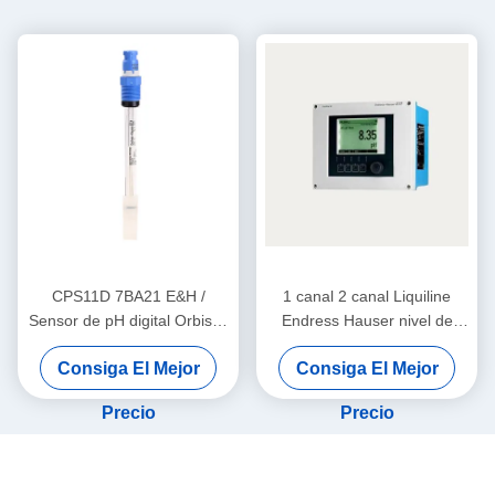
CPS11D 7BA21 E&H /
1 canal 2 canal Liquiline
Sensor de pH digital Orbisint
Endress Hauser nivel de
de vidrio PTFE de 12 mm
transmisor CM442-
Consiga El Mejor
Consiga El Mejor
Endress Hauser Instruments
AAM1A2F010A+AK
Precio
Precio