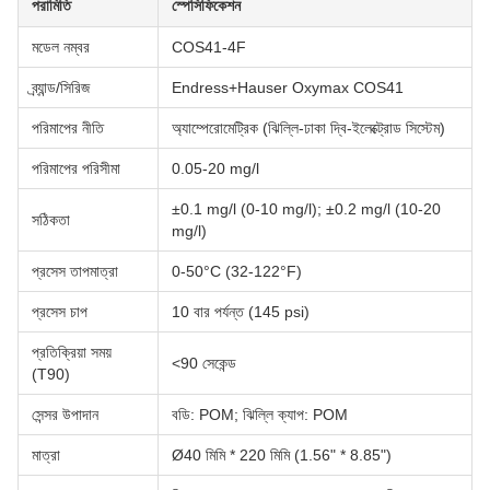
পরামিতি
স্পেসিফিকেশন
মডেল নম্বর
COS41-4F
ব্র্যান্ড/সিরিজ
Endress+Hauser Oxymax COS41
পরিমাপের নীতি
অ্যাম্পেরোমেট্রিক (ঝিল্লি-ঢাকা দ্বি-ইলেক্ট্রোড সিস্টেম)
পরিমাপের পরিসীমা
0.05-20 mg/l
±0.1 mg/l (0-10 mg/l); ±0.2 mg/l (10-20
সঠিকতা
mg/l)
প্রসেস তাপমাত্রা
0-50°C (32-122°F)
প্রসেস চাপ
10 বার পর্যন্ত (145 psi)
প্রতিক্রিয়া সময়
<90 সেকেন্ড
(T90)
সেন্সর উপাদান
বডি: POM; ঝিল্লি ক্যাপ: POM
মাত্রা
Ø40 মিমি * 220 মিমি (1.56" * 8.85")