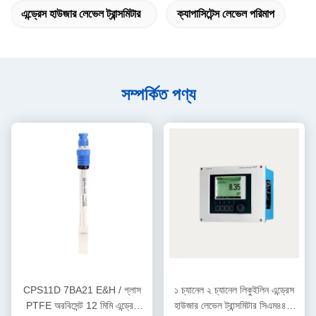
এন্ড্রেস হাউজার লেভেল ট্রান্সমিটার
ক্যাপাসিটেন্স লেভেল পরিমাপ
সম্পর্কিত পণ্য
CPS11D 7BA21 E&H / গ্লাস
১ চ্যানেল ২ চ্যানেল লিকুইলিন এন্ড্রেস
PTFE অরবিসেন্ট 12 মিমি এন্ড্রেস
হাউজার লেভেল ট্রান্সমিটার সিএম৪৪২-