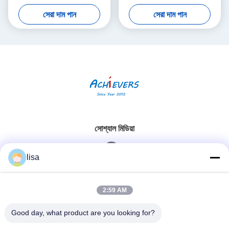
হাউজার ইনস্ট্রুমেন্টস ডিজিটাল পিএইচ
এএএম১এ২এফ০১০এ+একে
সেরা দাম পান
সেরা দাম পান
সেন্সর
সোশ্যাল মিডিয়া
lisa
দ্রুত যোগাযোগ
2:59 AM
টেলিফোন
Good day, what product are you looking for?
0086-13828861501