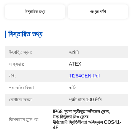
বিস্তারিত তথ্য
পণ্যের বর্ণনা
বিস্তারিত তথ্য
উৎপত্তি স্থল:
জার্মানি
সাক্ষ্যদান:
ATEX
নথি:
TI284CEN.pdf
প্যাকেজিং বিবরণ:
কার্টন
যোগানের ক্ষমতা:
প্রতি মাসে 100 পিসি
IP68 সুরক্ষা দ্রবীভূত অক্সিজেন সেন্সর
, 
উচ্চ নির্ভুলতা ডিও সেন্সর
, 
বিশেষভাবে তুলে ধরা:
দীর্ঘমেয়াদী স্থিতিশীলতা অক্সিম্যাক্স COS41-
4F