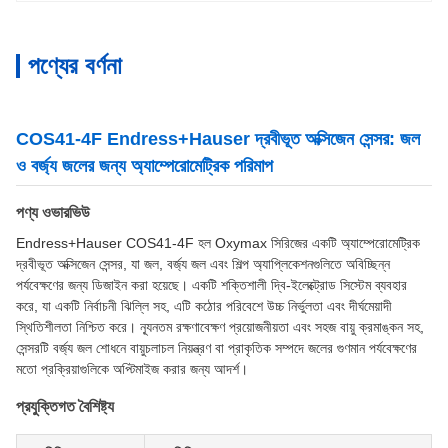
পণ্যের বর্ণনা
COS41-4F Endress+Hauser দ্রবীভূত অক্সিজেন সেন্সর: জল
ও বর্জ্য জলের জন্য অ্যাম্পেরোমেট্রিক পরিমাপ
পণ্য ওভারভিউ
Endress+Hauser COS41-4F হল Oxymax সিরিজের একটি অ্যাম্পেরোমেট্রিক
দ্রবীভূত অক্সিজেন সেন্সর, যা জল, বর্জ্য জল এবং শিল্প অ্যাপ্লিকেশনগুলিতে অবিচ্ছিন্ন
পর্যবেক্ষণের জন্য ডিজাইন করা হয়েছে। একটি শক্তিশালী দ্বি-ইলেক্ট্রোড সিস্টেম ব্যবহার
করে, যা একটি নির্বাচনী ঝিল্লি সহ, এটি কঠোর পরিবেশে উচ্চ নির্ভুলতা এবং দীর্ঘমেয়াদী
স্থিতিশীলতা নিশ্চিত করে। ন্যূনতম রক্ষণাবেক্ষণ প্রয়োজনীয়তা এবং সহজ বায়ু ক্রমাঙ্কন সহ,
সেন্সরটি বর্জ্য জল শোধনে বায়ুচলাচল নিয়ন্ত্রণ বা প্রাকৃতিক সম্পদে জলের গুণমান পর্যবেক্ষণের
মতো প্রক্রিয়াগুলিকে অপ্টিমাইজ করার জন্য আদর্শ।
প্রযুক্তিগত বৈশিষ্ট্য