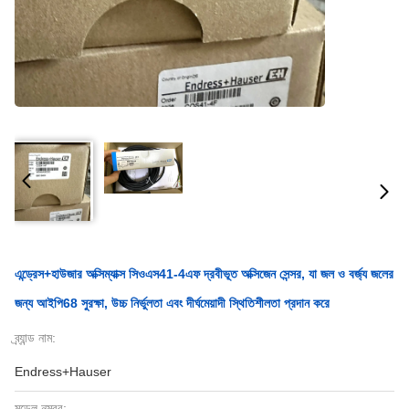
এন্ড্রেস+হাউজার অক্সিম্যাক্স সিওএস41-4এফ দ্রবীভূত অক্সিজেন সেন্সর, যা জল ও বর্জ্য জলের
জন্য আইপি68 সুরক্ষা, উচ্চ নির্ভুলতা এবং দীর্ঘমেয়াদী স্থিতিশীলতা প্রদান করে
ব্র্যান্ড নাম:
Endress+Hauser
মডেল নম্বর: