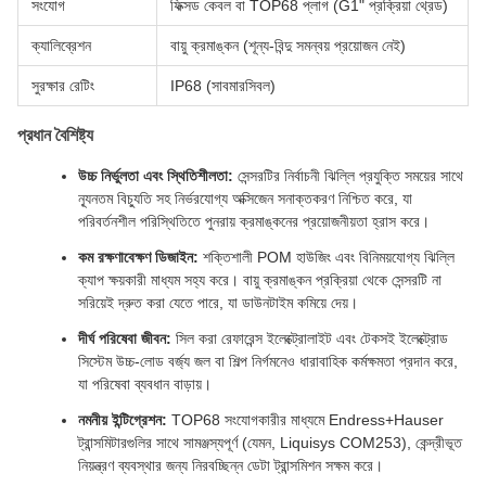
সংযোগ
ফিক্সড কেবল বা TOP68 প্লাগ (G1" প্রক্রিয়া থ্রেড)
ক্যালিব্রেশন
বায়ু ক্রমাঙ্কন (শূন্য-বিন্দু সমন্বয় প্রয়োজন নেই)
সুরক্ষার রেটিং
IP68 (সাবমারসিবল)
প্রধান বৈশিষ্ট্য
উচ্চ নির্ভুলতা এবং স্থিতিশীলতা:
সেন্সরটির নির্বাচনী ঝিল্লি প্রযুক্তি সময়ের সাথে
ন্যূনতম বিচ্যুতি সহ নির্ভরযোগ্য অক্সিজেন সনাক্তকরণ নিশ্চিত করে, যা
পরিবর্তনশীল পরিস্থিতিতে পুনরায় ক্রমাঙ্কনের প্রয়োজনীয়তা হ্রাস করে।
কম রক্ষণাবেক্ষণ ডিজাইন:
শক্তিশালী POM হাউজিং এবং বিনিময়যোগ্য ঝিল্লি
ক্যাপ ক্ষয়কারী মাধ্যম সহ্য করে। বায়ু ক্রমাঙ্কন প্রক্রিয়া থেকে সেন্সরটি না
সরিয়েই দ্রুত করা যেতে পারে, যা ডাউনটাইম কমিয়ে দেয়।
দীর্ঘ পরিষেবা জীবন:
সিল করা রেফারেন্স ইলেক্ট্রোলাইট এবং টেকসই ইলেক্ট্রোড
সিস্টেম উচ্চ-লোড বর্জ্য জল বা শিল্প নির্গমনেও ধারাবাহিক কর্মক্ষমতা প্রদান করে,
যা পরিষেবা ব্যবধান বাড়ায়।
নমনীয় ইন্টিগ্রেশন:
TOP68 সংযোগকারীর মাধ্যমে Endress+Hauser
ট্রান্সমিটারগুলির সাথে সামঞ্জস্যপূর্ণ (যেমন, Liquisys COM253), কেন্দ্রীভূত
নিয়ন্ত্রণ ব্যবস্থার জন্য নিরবচ্ছিন্ন ডেটা ট্রান্সমিশন সক্ষম করে।