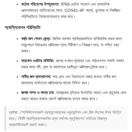
কঠোর পরিবেশের উপযুক্ততা:
IP68-রেটেড সংযোগ এবং রাসায়নিক
এক্সপোজারের প্রতিরোধের সাথে, COS41-4F আর্দ্র, ধুলোময় বা নিমজ্জিত
পরিস্থিতিতে নির্ভরযোগ্যভাবে কাজ করে।
অ্যাপ্লিকেশন পরিস্থিতি
বর্জ্য জল শোধন কেন্দ্র:
জৈবিক অবক্ষয় প্রক্রিয়াগুলিকে অপ্টিমাইজ করার জন্য
বায়ুচলাচল ট্যাঙ্কের অক্সিজেন স্তর নিরীক্ষণ ও নিয়ন্ত্রণ করে, যা শক্তি খরচ
কমায়।
সারফেস ওয়াটার মনিটরিং:
জলের গুণমান মূল্যায়ন এবং পরিবেশগত সম্মতি সমর্থন
করার জন্য নদী, হ্রদ বা মহাসাগরে দ্রবীভূত অক্সিজেন ট্র্যাক করে।
পানীয় জল ব্যবস্থাপনা:
ক্ষয় রোধ এবং নিরাপত্তা বজায় রাখতে পানীয় জল
ব্যবস্থায় সর্বোত্তম অক্সিজেনের মাত্রা নিশ্চিত করে।
জলজ পালন ও মৎস্য চাষ:
স্বাস্থ্যকর বৃদ্ধিকে উৎসাহিত করতে এবং মৃত্যুহার রোধ
করতে মাছের খামারে আদর্শ অক্সিজেনের ঘনত্ব বজায় রাখে।
দ্রষ্টব্য: স্পেসিফিকেশনগুলি প্রস্তুতকারকের ডকুমেন্টেশন এবং শিল্প উৎসের উপর ভিত্তি
করে। নির্দিষ্ট অ্যাপ্লিকেশনগুলির জন্য সর্বশেষ প্রযুক্তিগত গাইডের বিরুদ্ধে
প্যারামিটারগুলি যাচাই করুন।