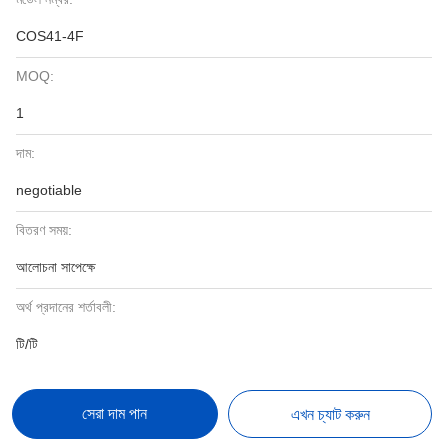
COS41-4F
MOQ:
1
দাম:
negotiable
বিতরণ সময়:
আলোচনা সাপেক্ষে
অর্থ প্রদানের শর্তাবলী:
টি/টি
সেরা দাম পান
এখন চ্যাট করুন