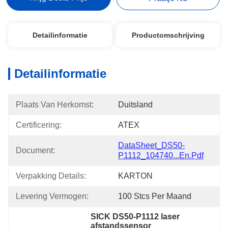
Detailinformatie
Productomschrijving
Detailinformatie
Plaats Van Herkomst:
Duitsland
Certificering:
ATEX
DataSheet_DS50-
Document:
P1112_104740...en.pdf
Verpakking Details:
KARTON
Levering Vermogen:
100 Stcs Per Maand
SICK DS50-P1112 laser 
afstandssensor