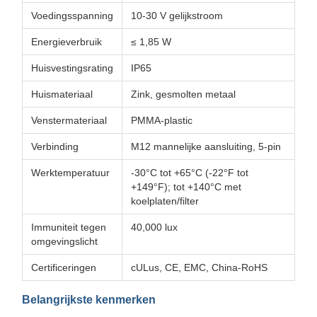
Voedingsspanning
10-30 V gelijkstroom
Energieverbruik
≤ 1,85 W
Huisvestingsrating
IP65
Huismateriaal
Zink, gesmolten metaal
Venstermateriaal
PMMA-plastic
Verbinding
M12 mannelijke aansluiting, 5-pin
Werktemperatuur
-30°C tot +65°C (-22°F tot
+149°F); tot +140°C met
koelplaten/filter
Immuniteit tegen
40,000 lux
omgevingslicht
Certificeringen
cULus, CE, EMC, China-RoHS
Belangrijkste kenmerken