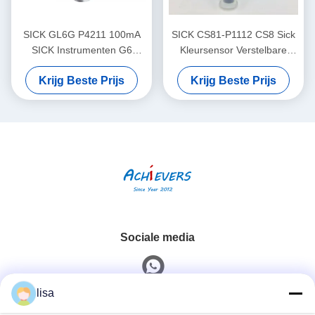
SICK GL6G P4211 100mA
SICK CS81-P1112 CS8 Sick
SICK Instrumenten G6
Kleursensor Verstelbare
Miniatuur foto-elektrische
schakelfrequentie
Krijg Beste Prijs
Krijg Beste Prijs
sensoren Zichtbaar rood
licht
Sociale media
lisa
Snel contact