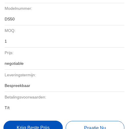
Modelnummer:
DS50
MOQ:
1
Prijs:
negotiable
Leveringstermijn:
Bespreekbaar
Betalingsvoorwaarden:
T/t
Krijg Beste Prijs
Praatje Nu