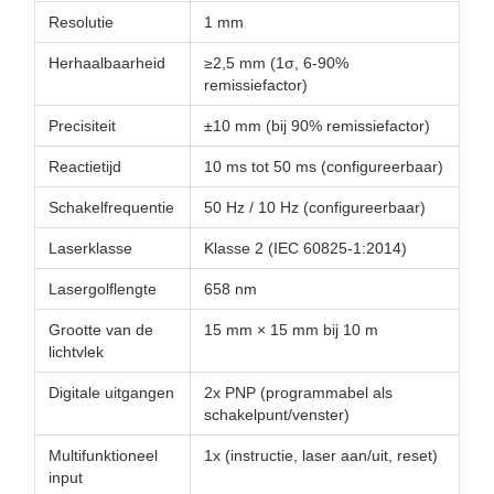
Resolutie
1 mm
Herhaalbaarheid
≥2,5 mm (1σ, 6-90%
remissiefactor)
Precisiteit
±10 mm (bij 90% remissiefactor)
Reactietijd
10 ms tot 50 ms (configureerbaar)
Schakelfrequentie
50 Hz / 10 Hz (configureerbaar)
Laserklasse
Klasse 2 (IEC 60825-1:2014)
Lasergolflengte
658 nm
Grootte van de
15 mm × 15 mm bij 10 m
lichtvlek
Digitale uitgangen
2x PNP (programmabel als
schakelpunt/venster)
Multifunktioneel
1x (instructie, laser aan/uit, reset)
input