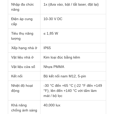
Nhập đa chức
1x (đưa vào, bật / tắt laser, đặt lại)
năng
Điện áp cung
10-30 V DC
cấp
Tiêu thụ năng
≤ 1,85 W
lượng
Xếp hạng nhà ở
IP65
Vật liệu nhà ở
Kim loại đúc bằng kẽm
Vật liệu cửa sổ
Nhựa PMMA
Kết nối
Bộ kết nối nam M12, 5-pin
Nhiệt độ hoạt
-30 °C đến +65 °C (-22 °F đến +149
động
°F); lên đến +140 °C với tấm làm
mát / bộ lọc
Khả năng
40,000 lux
chống ánh sáng