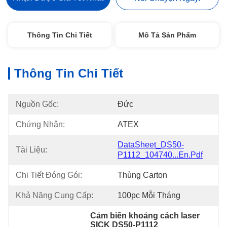
Thông Tin Chi Tiết
Mô Tả Sản Phẩm
Thông Tin Chi Tiết
Nguồn Gốc:
Đức
Chứng Nhận:
ATEX
DataSheet_DS50-
Tài Liệu:
P1112_104740...en.pdf
Chi Tiết Đóng Gói:
Thùng Carton
Khả Năng Cung Cấp:
100pc Mỗi Tháng
Cảm biến khoảng cách laser 
SICK DS50-P1112