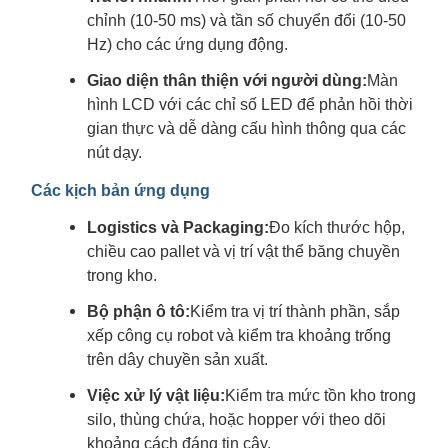
chỉnh (10-50 ms) và tần số chuyển đổi (10-50
Hz) cho các ứng dụng động.
Giao diện thân thiện với người dùng:
Màn
hình LCD với các chỉ số LED để phản hồi thời
gian thực và dễ dàng cấu hình thông qua các
nút dạy.
Các kịch bản ứng dụng
Logistics và Packaging:
Đo kích thước hộp,
chiều cao pallet và vị trí vật thể băng chuyền
trong kho.
Bộ phận ô tô:
Kiểm tra vị trí thành phần, sắp
xếp công cụ robot và kiểm tra khoảng trống
trên dây chuyền sản xuất.
Việc xử lý vật liệu:
Kiểm tra mức tồn kho trong
silo, thùng chứa, hoặc hopper với theo dõi
khoảng cách đáng tin cậy.