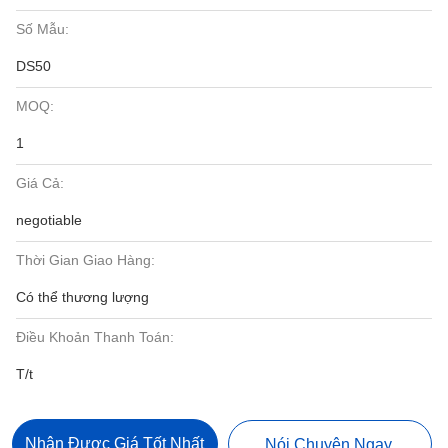
Số Mẫu:
DS50
MOQ:
1
Giá Cả:
negotiable
Thời Gian Giao Hàng:
Có thể thương lượng
Điều Khoản Thanh Toán:
T/t
Nhận Được Giá Tốt Nhất
Nói Chuyện Ngay.