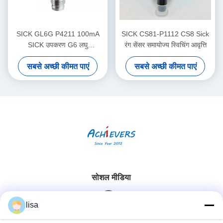
SICK GL6G P4211 100mA
SICK CS81-P1112 CS8 Sick
SICK उपकरण G6 लघु
रंग सेंसर समायोज्य स्विचिंग आवृत्ति
फोटोइलेक्ट्रिक सेंसर दृश्य लाल
सबसे अच्छी कीमत पाएं
सबसे अच्छी कीमत पाएं
प्रकाश
सोशल मीडिया
lisa
त्वरित संपर्क