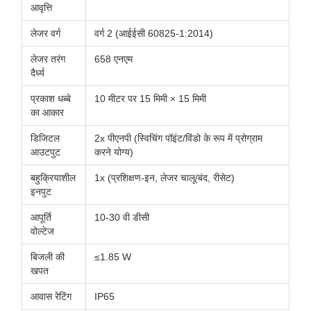
आवृत्ति
लेजर वर्ग
वर्ग 2 (आईईसी 60825-1:2014)
लेजर तरंग
658 एनएम
दैर्ध्य
प्रकाश धब्बे
10 मीटर पर 15 मिमी × 15 मिमी
का आकार
डिजिटल
2x पीएनपी (स्विचिंग पॉइंट/विंडो के रूप में प्रोग्राम
आउटपुट
करने योग्य)
बहुक्रियाशील
1x (प्रशिक्षण-इन, लेजर चालू/बंद, रीसेट)
इनपुट
आपूर्ति
10-30 वी डीसी
वोल्टेज
बिजली की
≤1.85 W
खपत
आवास रेटिंग
IP65