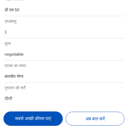
डी एस 50
एमओक्यू:
1
मूल्य:
negotiable
प्रसव का समय:
बातचीत योग्य
भुगतान की शर्तें:
टी/टी
सबसे अच्छी कीमत पाएं
अब बात करें