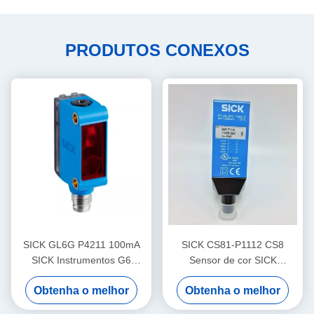
PRODUTOS CONEXOS
SICK GL6G P4211 100mA
SICK CS81-P1112 CS8
SICK Instrumentos G6
Sensor de cor SICK
Sensores fotoelétricos em
Frequência de comutação
Obtenha o melhor
Obtenha o melhor
miniatura Luz vermelha
ajustável
visível