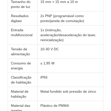
Tamanho do
15 mm × 15 mm a 10 m
ponto de luz
Resultados
2x PNP (programável como
digitais
ponto/janela de comutação)
Entrada
1x (instrução,
multifuncional
aceleração/desaceleração do laser,
reinicialização)
Tensão de
10-30 V DC
alimentação
Consumo de
≤ 1,85 W
energia
Classificação
IP65
de habitação
Material de
Metal fundido sob pressão de zinco
habitação
Material das
Plástico de PMMA
janelas