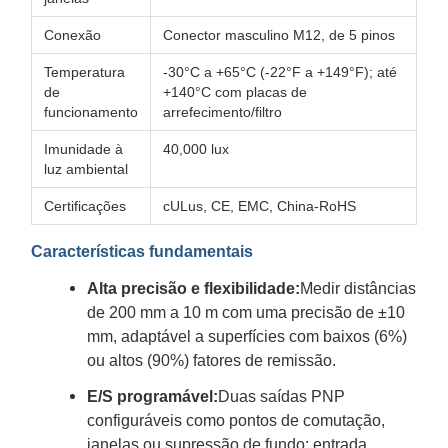
Conexão
Conector masculino M12, de 5 pinos
Temperatura
-30°C a +65°C (-22°F a +149°F); até
de
+140°C com placas de
funcionamento
arrefecimento/filtro
Imunidade à
40,000 lux
luz ambiental
Certificações
cULus, CE, EMC, China-RoHS
Características fundamentais
Alta precisão e flexibilidade:
Medir distâncias
de 200 mm a 10 m com uma precisão de ±10
mm, adaptável a superfícies com baixos (6%)
ou altos (90%) fatores de remissão.
E/S programável:
Duas saídas PNP
configuráveis como pontos de comutação,
janelas ou supressão de fundo; entrada