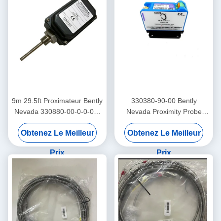
9m 29.5ft Proximateur Bently
330380-90-00 Bently
Nevada 330880-00-0-0-03-
Nevada Proximity Probe
02 PROXPAC Assemblage
3300 XL Capteur de
Obtenez Le Meilleur
Obtenez Le Meilleur
du transducteur de proximité
proximité à haute
température
Prix
Prix