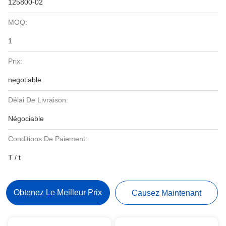
125800-02
MOQ:
1
Prix:
negotiable
Délai De Livraison:
Négociable
Conditions De Paiement:
T / t
Obtenez Le Meilleur Prix
Causez Maintenant