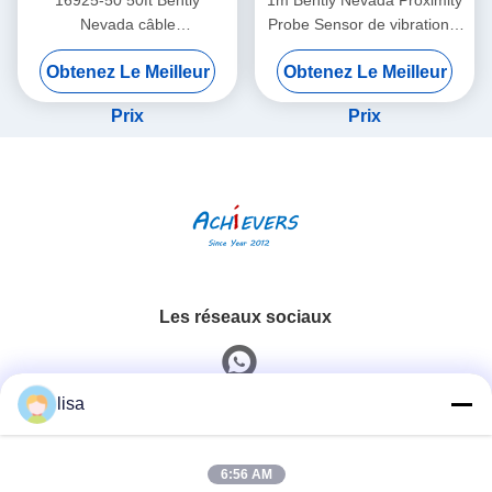
16925-50 50ft Bently
1m Bently Nevada Proximity
Nevada câble
Probe Sensor de vibration à
d'interconnexion de
double sonde 26530-12-10-
Obtenez Le Meilleur
Obtenez Le Meilleur
proximité sans blindage
00-000-309-00-03-01
Prix
Prix
Les réseaux sociaux
lisa
Contactez rapidement
6:56 AM
Téléphone