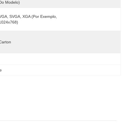
Do Modelo)
VGA, SVGA, XGA (por Exemplo, 
1024x768)
Carton
e