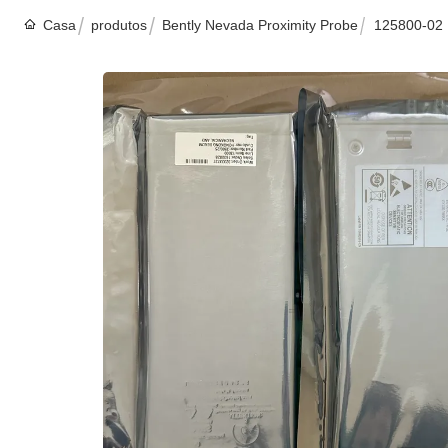
Casa
produtos
Bently Nevada Proximity Probe
125800-02 |