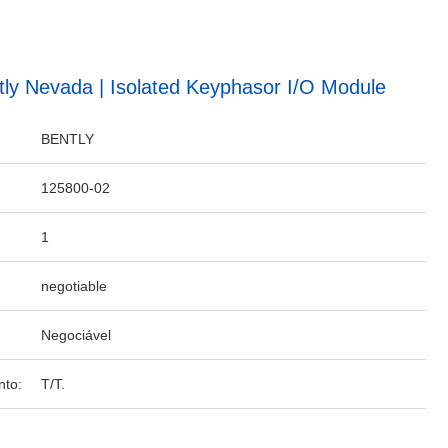
tly Nevada | Isolated Keyphasor I/O Module
BENTLY
125800-02
1
negotiable
Negociável
to:
T/T.