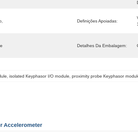
, 
Definições Apoiadas:
e 
Detalhes Da Embalagem:
dule
, 
isolated Keyphasor I/O module
, 
proximity probe Keyphasor modul
or Accelerometer