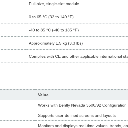
Full-size, single-slot module
0 to 65 °C (32 to 149 °F)
-40 to 85 °C (-40 to 185 °F)
Approximately 1.5 kg (3.3 lbs)
Complies with CE and other applicable international s
Value
Works with Bently Nevada 3500/92 Configuration
Supports user-defined screens and layouts
Monitors and displays real-time values, trends, a