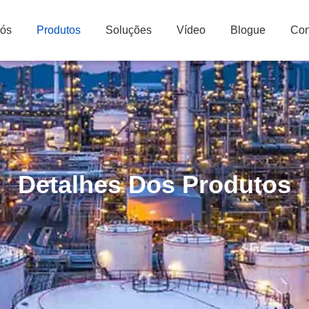
Nós
Produtos
Soluções
Vídeo
Blogue
Con
Detalhes Dos Produtos