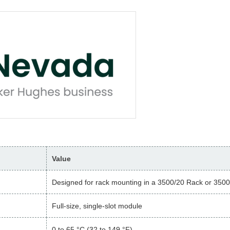
Value
Designed for rack mounting in a 3500/20 Rack or 350
Full-size, single-slot module
0 to 65 °C (32 to 149 °F)