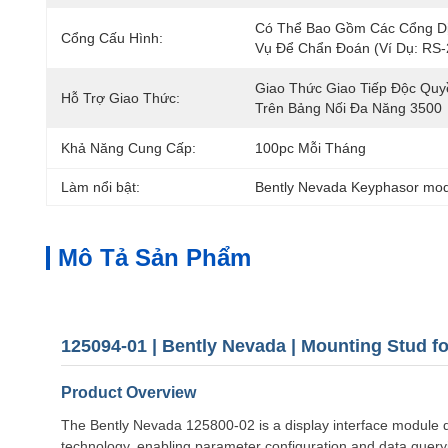
Có Thể Bao Gồm Các Cổng Dị
Cổng Cấu Hình:
Vụ Để Chẩn Đoán (ví Dụ: RS-
Giao Thức Giao Tiếp Độc Quy
Hỗ Trợ Giao Thức:
Trên Bảng Nối Đa Năng 3500
Khả Năng Cung Cấp:
100pc Mỗi Tháng
Làm nổi bật:
Bently Nevada Keyphasor mo
Mô Tả Sản Phẩm
125094-01 | Bently Nevada | Mounting Stud f
Product Overview
The Bently Nevada 125800-02 is a display interface module de
technology, enabling parameter configuration and data query