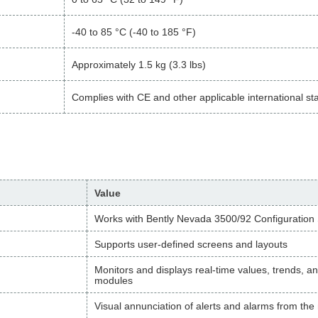
-40 to 85 °C (-40 to 185 °F)
Approximately 1.5 kg (3.3 lbs)
Complies with CE and other applicable international s
Value
Works with Bently Nevada 3500/92 Configuration
Supports user-defined screens and layouts
Monitors and displays real-time values, trends, a
modules
Visual annunciation of alerts and alarms from the