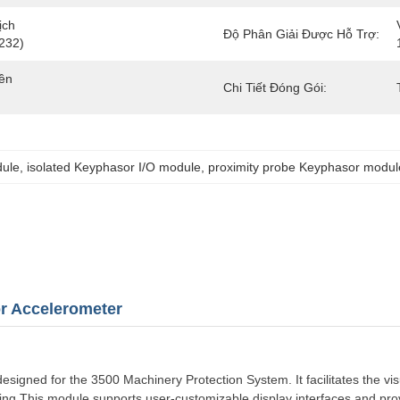
ch 
Độ Phân Giải Được Hỗ Trợ:
232)
ền 
Chi Tiết Đóng Gói:
dule
, 
isolated Keyphasor I/O module
, 
proximity probe Keyphasor modul
or Accelerometer
signed for the 3500 Machinery Protection System. It facilitates the vis
ing.
This module supports user-customizable display interfaces and prov