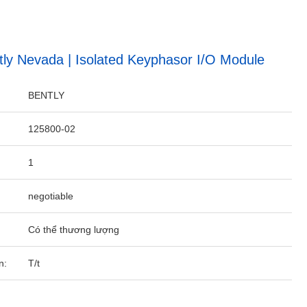
tly Nevada | Isolated Keyphasor I/O Module
BENTLY
125800-02
1
negotiable
Có thể thương lượng
n:
T/t