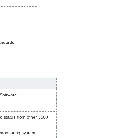
tandards
 Software
nd status from other 3500
 monitoring system