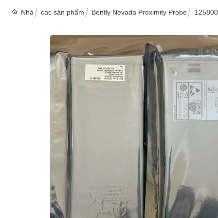
Nhà
các sản phẩm
Bently Nevada Proximity Probe
125800-