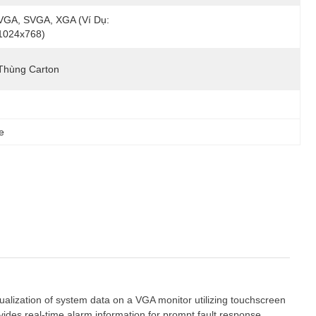
VGA, SVGA, XGA (ví Dụ: 
1024x768)
Thùng Carton
e
ualization of system data on a VGA monitor utilizing touchscreen
ides real-time alarm information for prompt fault response