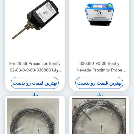
9m 29.5ft Proximitor Bently
330380-90-00 Bently
Nevada Proximity Probe
نوادا 330880-00-0-0-03-02
3300 XL حسگر نزدیک شدن با
جمع آوری پردازنده نزدیکی
بهترین قیمت رو بدست
بهترین قیمت رو بدست
دمای بالا
PROXPAC
بیار
بیار