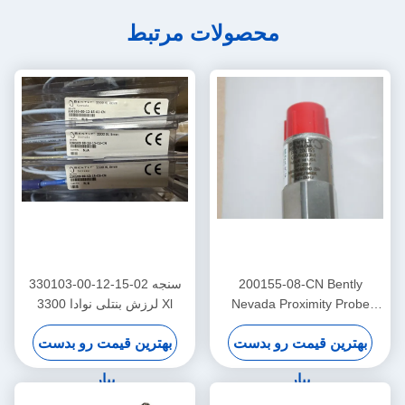
محصولات مرتبط
200155-08-CN Bently
330103-00-12-15-02 سنجه
Nevada Proximity Probe
لرزش بنتلی نوادا 3300 Xl
فرکانس پایین تریندمستر پرو
بهترین قیمت رو بدست
بهترین قیمت رو بدست
اکسلرومتر
بیار
بیار