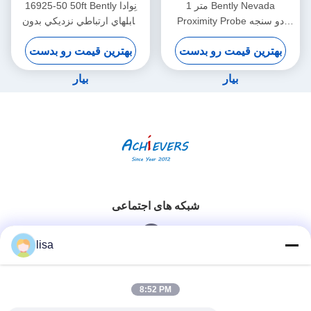
1 متر Bently Nevada
16925-50 50ft Bently نِوادا
Proximity Probe دو سنجه
کابلهاي ارتباطي نزديکي بدون
حسگر ارتعاش 26530-12-10-
زره
بهترین قیمت رو بدست
بهترین قیمت رو بدست
00-000-309-00-03-01
بیار
بیار
شبکه های اجتماعی
lisa
تماس سریع
8:52 PM
تلفن