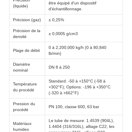
Précision
être équipé d'un dispositif
(liquide)
d'échantillonnage.
Précision (gaz)
± 0,25%
Précision de la
± 0,0005 g/cm3
densité
0 à 2,200,000 kg/h (0 à 80,840
Plage de débit
lb/min)
Diamètre
DN 8 à 250
nominal
Standard: -50 à +150°C (-58 à
Température
+302°F); Options: -196 à +350°C
du procédé
(-320 à +662°F)
Pression du
PN 100, classe 600, 63 bar
procédé
Le tube de mesure: 1.4539 (904L),
Matériaux
1.4404 (316/316L), alliage C22; les
humides