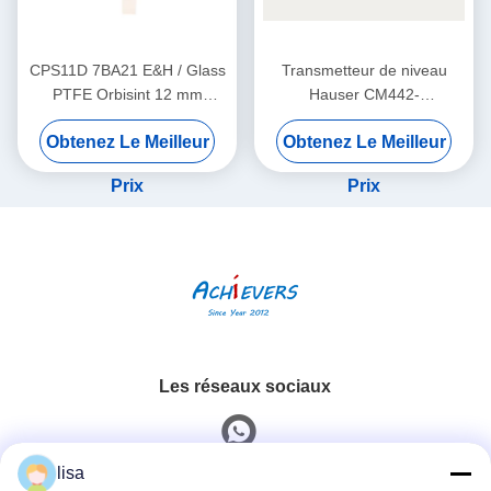
CPS11D 7BA21 E&H / Glass
Transmetteur de niveau
PTFE Orbisint 12 mm
Hauser CM442-
Endress Hauser Instruments
AAM1A2F010A+AK
Obtenez Le Meilleur
Obtenez Le Meilleur
Capteur numérique de pH
Prix
Prix
Les réseaux sociaux
lisa
Contactez rapidement