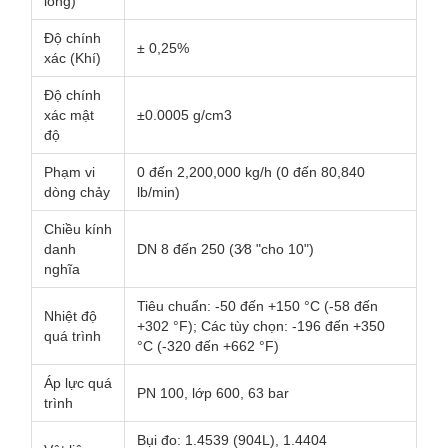
lỏng)
Độ chính
± 0,25%
xác (Khí)
Độ chính
xác mật
±0.0005 g/cm3
độ
Phạm vi
0 đến 2,200,000 kg/h (0 đến 80,840
dòng chảy
lb/min)
Chiều kính
danh
DN 8 đến 250 (3⁄8 "cho 10")
nghĩa
Tiêu chuẩn: -50 đến +150 °C (-58 đến
Nhiệt độ
+302 °F); Các tùy chọn: -196 đến +350
quá trình
°C (-320 đến +662 °F)
Áp lực quá
PN 100, lớp 600, 63 bar
trình
Bụi đo: 1.4539 (904L), 1.4404