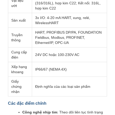
Vật liệu
(316/316L), hợp kim C22; Kết nối: 316L,
ướt
hợp kim C22
3x I/O: 4-20 mA HART, xung, relé,
Sản xuất
WirelessHART
HART, PROFIBUS DP/PA, FOUNDATION
Truyền
Fieldbus, Modbus, PROFINET,
thông
Ethernet/IP, OPC-UA
Cung cấp
24V DC hoặc 100-230V AC
điện
Xếp hạng
IP66/67 (NEMA 4X)
khoang
Giấy
chứng
Định nghĩa của các loại sản phẩm
nhận
Các đặc điểm chính
Công nghệ nhịp tim
: Theo dõi liên tục tình trạng