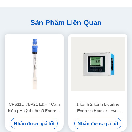
Sản Phẩm Liên Quan
CPS11D 7BA21 E&H / Cảm
1 kênh 2 kênh Liquiline
biến pH kỹ thuật số Endress
Endress Hauser Level
Hauser Instruments Orbisint
Transmitter CM442-
Nhận được giá tốt
Nhận được giá tốt
12mm bằng thủy tinh PTFE
AAM1A2F010A+AK