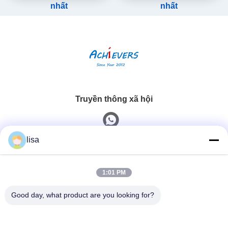
nhất
nhất
Truyền thông xã hội
lisa
Liên lạc nhanh
1:01 PM
Điện thoại
0086-13828861501
Good day, what product are you looking for?
Email