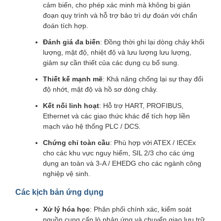
cảm biến, cho phép xác minh mà không bị gián
đoạn quy trình và hỗ trợ bảo trì dự đoán với chẩn
đoán tích hợp.
Đánh giá đa biến
: Đồng thời ghi lại dòng chảy khối
lượng, mật độ, nhiệt độ và lưu lượng lưu lượng,
giảm sự cần thiết của các dụng cụ bổ sung.
Thiết kế mạnh mẽ
: Khả năng chống lại sự thay đổi
độ nhớt, mật độ và hồ sơ dòng chảy.
Kết nối linh hoạt
: Hỗ trợ HART, PROFIBUS,
Ethernet và các giao thức khác để tích hợp liền
mạch vào hệ thống PLC / DCS.
Chứng chỉ toàn cầu
: Phù hợp với ATEX / IECEx
cho các khu vực nguy hiểm, SIL 2/3 cho các ứng
dụng an toàn và 3-A / EHEDG cho các ngành công
nghiệp vệ sinh.
Các kịch bản ứng dụng
Xử lý hóa học
: Phân phối chính xác, kiểm soát
nguồn cung cấp lò phản ứng và chuyển giao lưu trữ