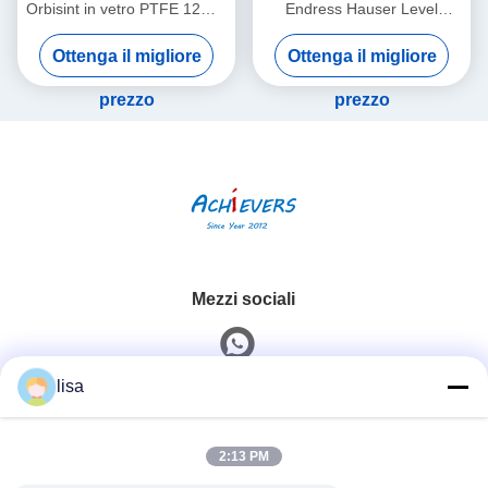
Orbisint in vetro PTFE 12mm
Endress Hauser Level
Endress Hauser Instruments
Transmitter CM442-
Ottenga il migliore
Ottenga il migliore
Sensore pH digitale
AAM1A2F010A+AK
prezzo
prezzo
Mezzi sociali
lisa
Contatto rapido
2:13 PM
Telefono