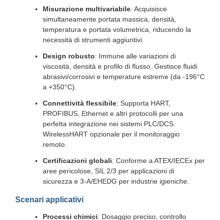
Misurazione multivariabile
: Acquisisce
simultaneamente portata massica, densità,
temperatura e portata volumetrica, riducendo la
necessità di strumenti aggiuntivi.
Design robusto
: Immune alle variazioni di
viscosità, densità e profilo di flusso. Gestisce fluidi
abrasivi/corrosivi e temperature estreme (da -196°C
a +350°C).
Connettività flessibile
: Supporta HART,
PROFIBUS, Ethernet e altri protocolli per una
perfetta integrazione nei sistemi PLC/DCS.
WirelessHART opzionale per il monitoraggio
remoto.
Certificazioni globali
: Conforme a ATEX/IECEx per
aree pericolose, SIL 2/3 per applicazioni di
sicurezza e 3-A/EHEDG per industrie igieniche.
Scenari applicativi
Processi chimici
: Dosaggio preciso, controllo