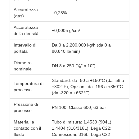
Accuratezza
±0,25%
(gas)
Accuratezza
±0,0005 g/cm³
della densità
Intervallo di
Da 0 a 2.200.000 kg/h (da 0 a
portata
80.840 lb/min)
Diametro
DN 8 a 250 (³⁄₈" a 10")
nominale
Standard: da -50 a +150°C (da -58 a
Temperatura di
+302°F); Opzioni: da -196 a +350°C
processo
(da -320 a +662°F)
Pressione di
PN 100, Classe 600, 63 bar
processo
Materiali a
Tubo di misura: 1.4539 (904L),
contatto con il
1.4404 (316/316L), Lega C22;
fluido
Connessioni: 316L, Lega C22