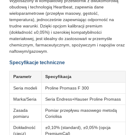
Wyposażony w kompaktowy przetwornik z dwukomorową
obudową i technologią Heartbeat, zapewnia dane
wieloparametrowe (przepływ masowy, gęstość,
temperatura), jednocześnie zapewniając odporność na
trudne warunki. Dzięki opcjom kalibracji premium
(dokładność ±0,05%) i szerokiej kompatybilności
materiałowej, jest idealny do zastosowań w przemyśle
chemicznym, farmaceutycznym, spożywczym i napojów oraz
naftowym/gazowym.
Specyfikacje techniczne
Parametr
Specyfikacja
Seria modeli
Proline Promass F 300
Marka/Seria
Seria Endress+Hauser Proline Promass
Zasada
Pomiar przepływu masowego metodą
pomiaru
Coriolisa
Dokładność
±0,10% (standard), ±0,05% (opcja
(ciecz)
PremiumCal)