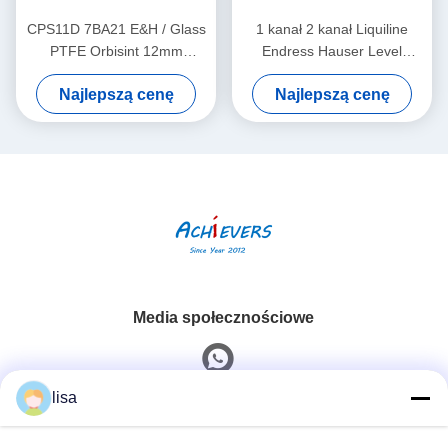
CPS11D 7BA21 E&H / Glass
1 kanał 2 kanał Liquiline
PTFE Orbisint 12mm
Endress Hauser Level
Endress Hauser Instruments
Transmitter CM442-
Najlepszą cenę
Najlepszą cenę
Cyfrowy czujnik pH
AAM1A2F010A+AK
Media społecznościowe
lisa
Szybki kontakt