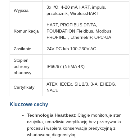
3x I/O: 4-20 mA HART, impuls,
Wyjścia
przekaźnik, WirelessHART
HART, PROFIBUS DP/PA,
Komunikacja
FOUNDATION Fieldbus, Modbus,
PROFINET, Ethernet/IP, OPC-UA
Zasilanie
24V DC lub 100-230V AC
Stopień
ochrony
IP66/67 (NEMA 4X)
obudowy
ATEX, IECEx, SIL 2/3, 3-A, EHEDG,
Certyfikaty
NACE
Kluczowe cechy
Technologia Heartbeat
: Ciągle monitoruje stan
czujnika, umożliwia weryfikację bez przerywania
procesu i wspiera konserwację predykcyjną z
wbudowaną diagnostyką.