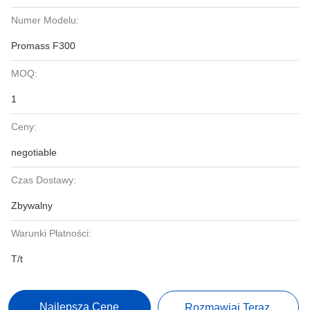
Numer Modelu:
Promass F300
MOQ:
1
Ceny:
negotiable
Czas Dostawy:
Zbywalny
Warunki Płatności:
T/t
Najlepszą Cenę
Rozmawiaj Teraz.