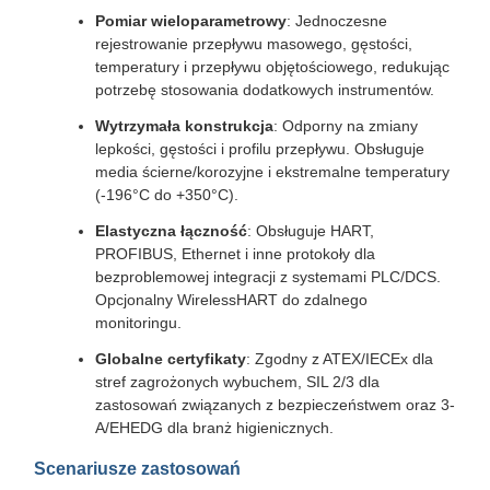
Pomiar wieloparametrowy
: Jednoczesne
rejestrowanie przepływu masowego, gęstości,
temperatury i przepływu objętościowego, redukując
potrzebę stosowania dodatkowych instrumentów.
Wytrzymała konstrukcja
: Odporny na zmiany
lepkości, gęstości i profilu przepływu. Obsługuje
media ścierne/korozyjne i ekstremalne temperatury
(-196°C do +350°C).
Elastyczna łączność
: Obsługuje HART,
PROFIBUS, Ethernet i inne protokoły dla
bezproblemowej integracji z systemami PLC/DCS.
Opcjonalny WirelessHART do zdalnego
monitoringu.
Globalne certyfikaty
: Zgodny z ATEX/IECEx dla
stref zagrożonych wybuchem, SIL 2/3 dla
zastosowań związanych z bezpieczeństwem oraz 3-
A/EHEDG dla branż higienicznych.
Scenariusze zastosowań