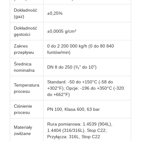
Dokładność
±0,25%
(gaz)
Dokładność
±0,0005 g/cm³
gęstości
Zakres
0 do 2 200 000 kg/h (0 do 80 840
przepływu
funtów/min)
Średnica
DN 8 do 250 (³⁄₈" do 10")
nominalna
Standard: -50 do +150°C (-58 do
Temperatura
+302°F); Opcje: -196 do +350°C (-320
procesu
do +662°F)
Ciśnienie
PN 100, Klasa 600, 63 bar
procesu
Rura pomiarowa: 1.4539 (904L),
Materiały
1.4404 (316/316L), Stop C22;
zwilżane
Przyłącza: 316L, Stop C22