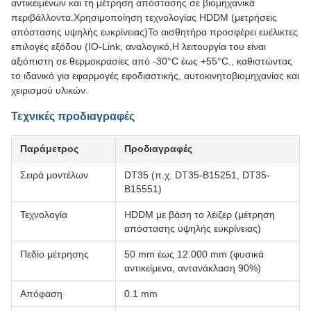
αντικειμένων και τη μέτρηση απόστασης σε βιομηχανικά
περιβάλλοντα.Χρησιμοποίηση τεχνολογίας HDDM (μετρήσεις
απόστασης υψηλής ευκρίνειας)Το αισθητήρα προσφέρει ευέλικτες
επιλογές εξόδου (IO-Link, αναλογικό,Η λειτουργία του είναι
αξιόπιστη σε θερμοκρασίες από -30°C έως +55°C., καθιστώντας
το ιδανικό για εφαρμογές εφοδιαστικής, αυτοκινητοβιομηχανίας και
χειρισμού υλικών.
Τεχνικές προδιαγραφές
Παράμετρος
Προδιαγραφές
Σειρά μοντέλων
DT35 (π.χ. DT35-B15251, DT35-
B15551)
Τεχνολογία
HDDM με βάση το λέιζερ (μέτρηση
απόστασης υψηλής ευκρίνειας)
Πεδίο μέτρησης
50 mm έως 12.000 mm (φυσικά
αντικείμενα, αντανάκλαση 90%)
Απόφαση
0.1 mm