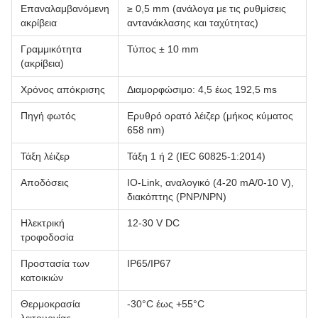
Επαναλαμβανόμενη
≥ 0,5 mm (ανάλογα με τις ρυθμίσεις
ακρίβεια
αντανάκλασης και ταχύτητας)
Γραμμικότητα
Τύπος ± 10 mm
(ακρίβεια)
Χρόνος απόκρισης
Διαμορφώσιμο: 4,5 έως 192,5 ms
Πηγή φωτός
Ερυθρό ορατό λέιζερ (μήκος κύματος
658 nm)
Τάξη λέιζερ
Τάξη 1 ή 2 (IEC 60825-1:2014)
Αποδόσεις
IO-Link, αναλογικό (4-20 mA/0-10 V),
διακόπτης (PNP/NPN)
Ηλεκτρική
12-30 V DC
τροφοδοσία
Προστασία των
IP65/IP67
κατοικιών
Θερμοκρασία
-30°C έως +55°C