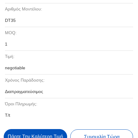
Αριθμός Μοντέλου:
DT35
MOQ:
1
Τιμή:
negotiable
Χρόνος Παράδοσης:
Διαπραγματεύσιμος
Όροι Πληρωμής:
T/t
Πάρτε Την Καλύτερη Τιμή
Συνομιλία Τώρα