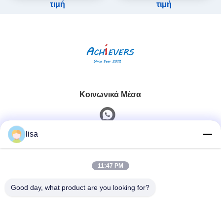
τιμή
τιμή
Κοινωνικά Μέσα
lisa
Γρήγορη επικοινωνία
11:47 PM
Τηλ.
0086-13828861501
Good day, what product are you looking for?
Ηλεκτρονικό Ταχυδρομείο