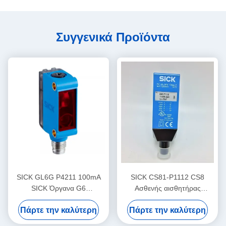
Συγγενικά Προϊόντα
SICK GL6G P4211 100mA
SICK CS81-P1112 CS8
SICK Όργανα G6
Ασθενής αισθητήρας
Μικροσκοπικοί
χρώματος Ρυθμίσιμη
Πάρτε την καλύτερη
Πάρτε την καλύτερη
φωτοηλεκτρικοί αισθητήρες
συχνότητα εναλλαγής
ορατό κόκκινο φως