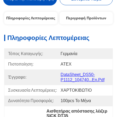
Πληροφορίες Λεπτομέρειας
Περιγραφή Προϊόντων
Πληροφορίες Λεπτομέρειας
Τόπος Καταγωγής:
Γερμανία
Πιστοποίηση:
ATEX
DataSheet_DS50-
Έγγραφο:
P1112_104740...en.pdf
Συσκευασία Λεπτομέρειες:
ΧΑΡΤΟΚΙΒΩΤΙΟ
Δυνατότητα Προσφοράς:
100pcs Το Μήνα
Αισθητήρας απόστασης λέιζερ 
SICK DT35