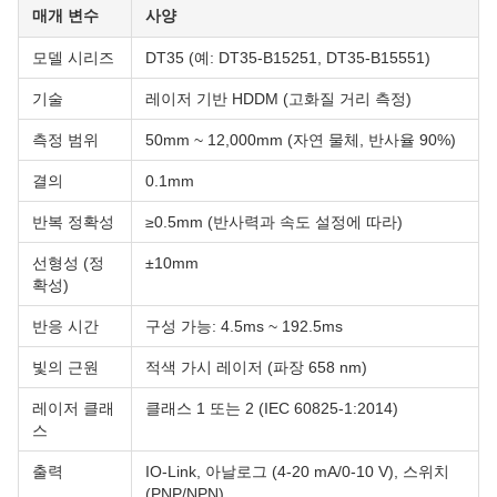
매개 변수
사양
모델 시리즈
DT35 (예: DT35-B15251, DT35-B15551)
기술
레이저 기반 HDDM (고화질 거리 측정)
측정 범위
50mm ~ 12,000mm (자연 물체, 반사율 90%)
결의
0.1mm
반복 정확성
≥0.5mm (반사력과 속도 설정에 따라)
선형성 (정
±10mm
확성)
반응 시간
구성 가능: 4.5ms ~ 192.5ms
빛의 근원
적색 가시 레이저 (파장 658 nm)
레이저 클래
클래스 1 또는 2 (IEC 60825-1:2014)
스
출력
IO-Link, 아날로그 (4-20 mA/0-10 V), 스위치
(PNP/NPN)