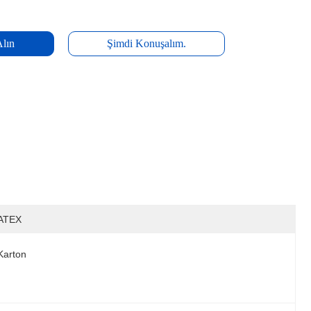
Alın
Şimdi Konuşalım.
ATEX
Karton