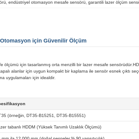
örü
, 
endüstriyel otomasyon mesafe sensörü
, 
garantili lazer ölçüm sens
 Otomasyon için Güvenilir Ölçüm
e ölçümü için tasarlanmış orta menzilli bir lazer mesafe sensörüdür.HD
palı alanlar için uygun kompakt bir kaplama ile sensör esnek çıktı se
ıma uygulamaları için idealdir.
esifikasyon
35 (örneğin, DT35-B15251, DT35-B15551)
zer tabanlı HDDM (Yüksek Tanımlı Uzaklık Ölçümü)
 mm ila 12.000 mm (doğal nesneler,% 90 yansıtıcılık)