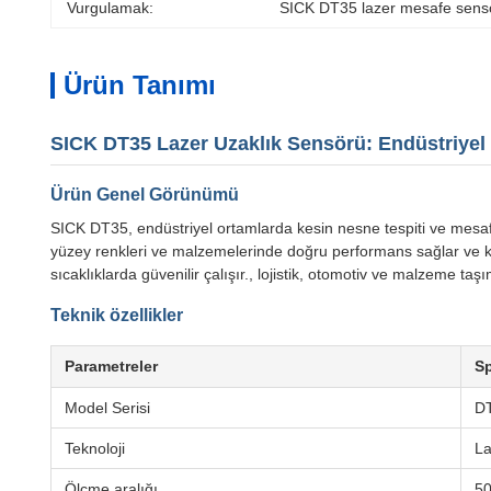
Vurgulamak:
SICK DT35 lazer mesafe sens
Ürün Tanımı
SICK DT35 Lazer Uzaklık Sensörü: Endüstriyel
Ürün Genel Görünümü
SICK DT35, endüstriyel ortamlarda kesin nesne tespiti ve mesaf
yüzey renkleri ve malzemelerinde doğru performans sağlar ve ka
sıcaklıklarda güvenilir çalışır., lojistik, otomotiv ve malzeme taş
Teknik özellikler
Parametreler
Sp
Model Serisi
DT
Teknoloji
La
Ölçme aralığı
50