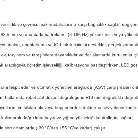
enilirlik ve çevresel ışık müdahalesine karşı bağışıklık sağlar, değişen y
-192,5 ms) ve anahtarlama frekansı (3-166 Hz) yüksek hızlı veya yüksek h
n analog, anahtarlama ve IO-Link iletişimini destekler, gerçek zamanlı
 ev, toz, nem ve titreşimlere dayanıklıdır ve dar alanlarda kurulumlar 
 aracılığıyla öğretim işlevselliği, kalibrasyonu basitleştirirken, LED gös
şgalini tespit eder ve otomatik yönetilen araçlarda (AGV) çarpışmaları önl
im hatlarında robot alet düzeni doğruluğunu ±10 mm doğrulukla doğrul
yutlarını ve silolardaki veya hopperlerdeki doldurma seviyelerini kontro
ı kullanarak doğru kutu boyut ve yığma yüksekliği kontrollerini sağlar.
çin sert ortamlarda (-30 °C'den +55 °C'ye kadar) çalışır.