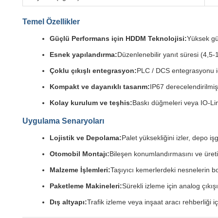
Temel Özellikler
Güçlü Performans için HDDM Teknolojisi:
Yüksek güv
Esnek yapılandırma:
Düzenlenebilir yanıt süresi (4,5
Çoklu çıkışlı entegrasyon:
PLC / DCS entegrasyonu içi
Kompakt ve dayanıklı tasarım:
IP67 derecelendirilmiş
Kolay kurulum ve teşhis:
Baskı düğmeleri veya IO-Link
Uygulama Senaryoları
Lojistik ve Depolama:
Palet yüksekliğini izler, depo i
Otomobil Montajı:
Bileşen konumlandırmasını ve üret
Malzeme İşlemleri:
Taşıyıcı kemerlerdeki nesnelerin bo
Paketleme Makineleri:
Sürekli izleme için analog çıkış
Dış altyapı:
Trafik izleme veya inşaat aracı rehberliği i