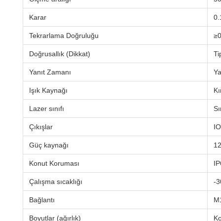
Karar
0
Tekrarlama Doğruluğu
≥0
Doğrusallık (Dikkat)
Ti
Yanıt Zamanı
Ya
Işık Kaynağı
Kı
Lazer sınıfı
Sı
Çıkışlar
IO
Güç kaynağı
12
Konut Koruması
IP
Çalışma sıcaklığı
-3
Bağlantı
M1
Boyutlar (ağırlık)
Ko