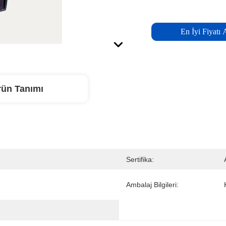
En İyi Fiyatı 
rün Tanımı
Sertifika:
Ambalaj Bilgileri: