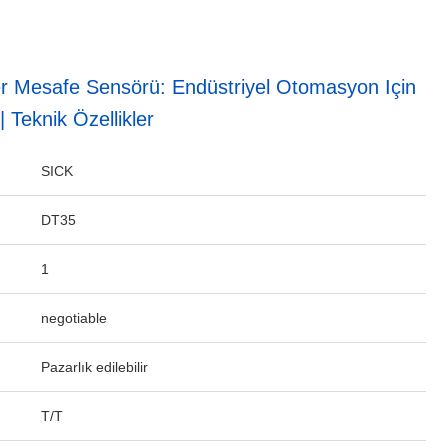
 Mesafe Sensörü: Endüstriyel Otomasyon Için
 Teknik Özellikler
SICK
DT35
1
negotiable
Pazarlık edilebilir
T/T