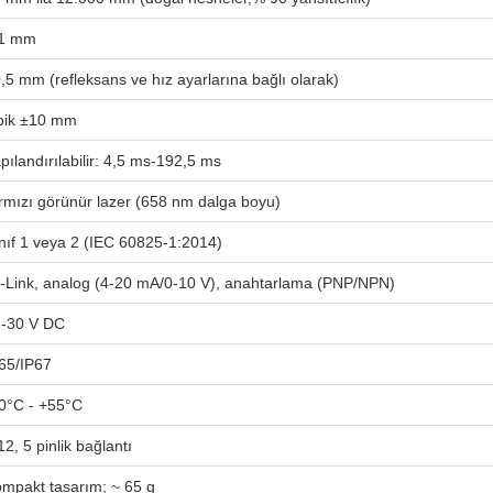
.1 mm
,5 mm (refleksans ve hız ayarlarına bağlı olarak)
pik ±10 mm
pılandırılabilir: 4,5 ms-192,5 ms
rmızı görünür lazer (658 nm dalga boyu)
nıf 1 veya 2 (IEC 60825-1:2014)
-Link, analog (4-20 mA/0-10 V), anahtarlama (PNP/NPN)
-30 V DC
65/IP67
0°C - +55°C
2, 5 pinlik bağlantı
mpakt tasarım; ~ 65 g