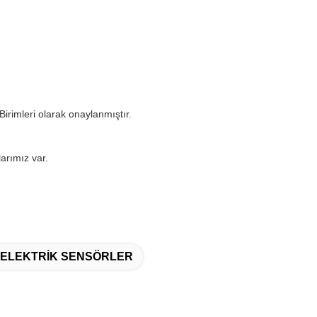
irimleri olarak onaylanmıştır.
larımız var.
TOELEKTRİK SENSÖRLER