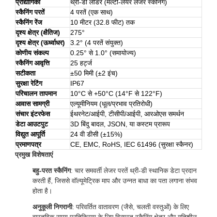
प्रौद्योगिकी
थ्री-डी लीडर (मल्टी-लेयर लेजर स्कैनिंग)
स्कैनिंग परतें
4 परतें (एक साथ)
स्कैनिंग रेंज
10 मीटर (32.8 फीट) तक
दृश्य क्षेत्र (क्षैतिज)
275°
दृश्य क्षेत्र (ऊर्ध्वाधर)
3.2° (4 परतें संयुक्त)
कोणीय संकल्प
0.25° से 1.0° (समायोज्य)
स्कैनिंग आवृत्ति
25 हर्ट्ज
सटीकता
±50 मिमी (±2 इंच)
सुरक्षा रेटिंग
IP67
परिचालन तापमान
10°C से +50°C (14°F से 122°F)
आवास सामग्री
एल्यूमीनियम (धूल/प्रभाव प्रतिरोधी)
संचार इंटरफेस
ईथरनेट/आईपी, टीसीपी/आईपी, आरओएस समर्थन
डेटा आउटपुट
3D बिंदु बादल, JSON, या कस्टम प्रारूप
विद्युत आपूर्ति
24 वी डीसी (±15%)
प्रमाणपत्र
CE, EMC, RoHS, IEC 61496 (सुरक्षा स्कैनर)
प्रमुख विशेषताएं
बहु-परत स्कैनिंग
: चार समवर्ती लेजर परतें थ्री-डी स्थानिक डेटा प्रदान
करती हैं, जिससे वॉल्यूमेट्रिक माप और उन्नत बाधा का पता लगाना संभव
होता है।
अनुकूली निगरानी
: परिवर्तित वातावरण (जैसे, चलती वस्तुओं) के लिए