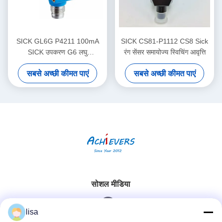
SICK GL6G P4211 100mA
SICK CS81-P1112 CS8 Sick
SICK उपकरण G6 लघु
रंग सेंसर समायोज्य स्विचिंग आवृत्ति
फोटोइलेक्ट्रिक सेंसर दृश्य लाल
सबसे अच्छी कीमत पाएं
सबसे अच्छी कीमत पाएं
प्रकाश
सोशल मीडिया
lisa