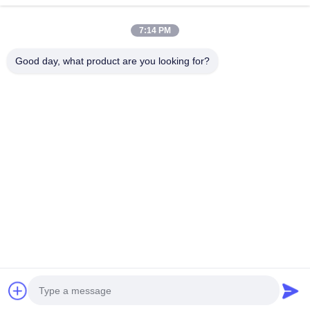
त्वरित संपर्क
7:14 PM
टेलीफोन
Good day, what product are you looking for?
0086-13828861501
ईमेल
joanna@achieversautomation.com
पता
आरएम 509, 5/एफ, द क्लाउड, 111, तुंग चाउ स्ट्रीट, ताई कोकत्सुई,
कॉव्लून, हांगकांग
गोपनीयता नीति
|
साइटमैप
चीन अच्छी गुणवत्ता बेंटली नेवादा निकटता जांच आपूर्तिकर्ता. कॉपीराइट © 2025
Achievers Automation Limited सभी अधिकार सुरक्षित हैं।