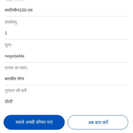
मल्टीस्कैन100-एस
एमओक्यू:
1
मूल्य:
negotiable
प्रसव का समय:
बातचीत योग्य
भुगतान की शर्तें:
टी/टी
सबसे अच्छी कीमत पाएं
अब बात करें