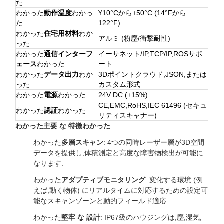
た
わかった
動作温度
わかっ
¥10°Cから+50°C (14°Fから
た
122°F)
わかった
住宅用材料
わか
アルミ (粉塵/衝撃耐性)
った
わかった
通信インターフ
イーサネット/IP,TCP/IP,ROSサポ
ェース
わかった
ート
わかった
データ出力
わか
3Dポイントクラウド,JSON,または
った
カスタム形式
わかった
電源
わかった
24V DC (±15%)
CE,EMC,RoHS,IEC 61496 (セキュ
わかった
認証
わかった
リティスキャナー)
わかった
主要 な 特徴
わかった
わかった
多層スキャン
: 4つの同時レーザー層が3D空間
データを提供し,体積測定と高度な障害物検出が可能に
なります.
わかった
アダプティブモニタリング
: 変化する環境 (例
えば,動く物体) にリアルタイムに対応するための設定可
能なスキャンゾーンと動的フィールド適応.
わかった
堅牢 な 設計
: IP67級のハウジングは,塵,湿気,