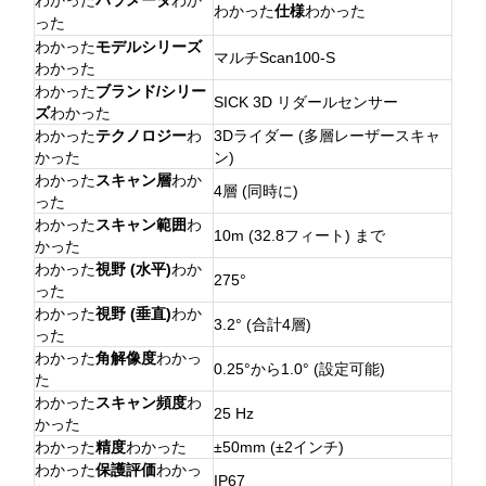
わかった
パラメータ
わか
わかった
仕様
わかった
った
わかった
モデルシリーズ
マルチScan100-S
わかった
わかった
ブランド/シリー
SICK 3D リダールセンサー
ズ
わかった
わかった
テクノロジー
わ
3Dライダー (多層レーザースキャ
かった
ン)
わかった
スキャン層
わか
4層 (同時に)
った
わかった
スキャン範囲
わ
10m (32.8フィート) まで
かった
わかった
視野 (水平)
わか
275°
った
わかった
視野 (垂直)
わか
3.2° (合計4層)
った
わかった
角解像度
わかっ
0.25°から1.0° (設定可能)
た
わかった
スキャン頻度
わ
25 Hz
かった
わかった
精度
わかった
±50mm (±2インチ)
わかった
保護評価
わかっ
IP67