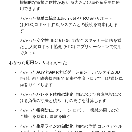
機械的な衝撃に耐性があり,屋内および屋外産業用に使
用できます.
わかった
簡単に統合
:Ethernet/IPとROSのサポート
は,PLC,ロボット,自動システムとの接続を簡素化しま
す.
わかった
安全性
: IEC 61496 の安全スキャナー規格を満
たし,人間ロボット協働 (HRC) アプリケーションで使用
できます.
わかった
応用シナリオ
わかった
わかった
AGVとAMRナビゲーション
: リアルタイム3D
路線計画と障害物回避で倉庫や生産フロアで自動運転車
両をガイドします.
わかった
パレット体積の測定
: 物流および倉庫施設にお
ける負荷の寸法と積み上げの高さを計算します.
わかった
衝突防止
: クレーン,ロボット,機械の周りの安
全地帯を監視し,事故を防ぐ.
わかった
生産ラインの自動化
: 物体の位置,コンベアベル