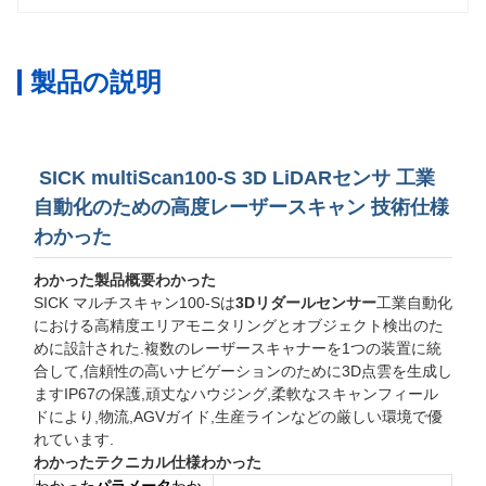
製品の説明
SICK multiScan100-S 3D LiDARセンサ 工業
自動化のための高度レーザースキャン 技術仕様
わかった
わかった
製品概要
わかった
SICK マルチスキャン100-Sは
3Dリダールセンサー
工業自動化
における高精度エリアモニタリングとオブジェクト検出のた
めに設計された.複数のレーザースキャナーを1つの装置に統
合して,信頼性の高いナビゲーションのために3D点雲を生成し
ますIP67の保護,頑丈なハウジング,柔軟なスキャンフィール
ドにより,物流,AGVガイド,生産ラインなどの厳しい環境で優
れています.
わかった
テクニカル仕様
わかった