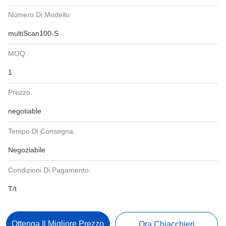
Numero Di Modello:
multiScan100-S
MOQ:
1
Prezzo:
negotiable
Tempo Di Consegna:
Negoziabile
Condizioni Di Pagamento:
T/t
Ottenga Il Migliore Prezzo
Ora Chiacchieri