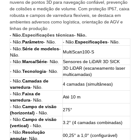
nuvens de pontos 3D para navegação confiável, prevenção
de colisões e medição de volume. Com proteção IP67, caixa
robusta e campos de varredura flexíveis, se destaca em
ambientes adversos como logística, orientação de AGV e
linhas de produção .
- Não.
Especificações técnicas
- Não.
- Não.
Parâmetro
- Não.
- Não.
Especificações
- Não.
- Não.
Série de modelos
-
MultiScan100-S
Não.
- Não.
Marca/Série
- Não.
Sensores de LiDAR 3D SICK
3D LiDAR (escaneamento laser
- Não.
Tecnologia
- Não.
multicamadas)
- Não.
Camadas de
4 camadas (simultâneas)
varredura
- Não.
- Não.
Faixa de
Até 10 m
varredura
- Não.
- Não.
Campo de visão
275°
(horizontal)
- Não.
- Não.
Campo de visão
3.2° (4 camadas combinadas)
(vertical)
- Não.
- Não.
Resolução
00,25° a 1,0° (configurável)
angular
- Não.