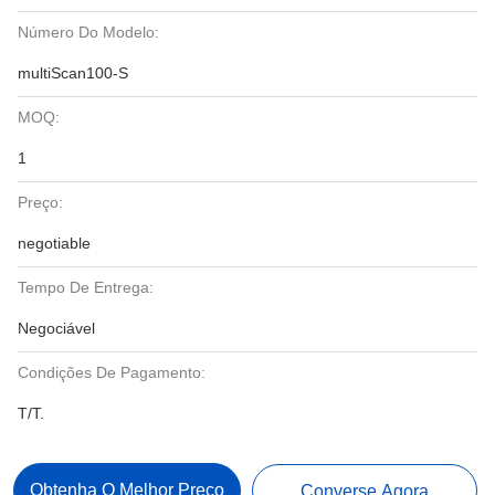
Número Do Modelo:
multiScan100-S
MOQ:
1
Preço:
negotiable
Tempo De Entrega:
Negociável
Condições De Pagamento:
T/T.
Obtenha O Melhor Preço
Converse Agora