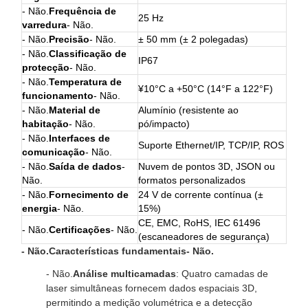
- Não.
Frequência de
25 Hz
varredura
- Não.
- Não.
Precisão
- Não.
± 50 mm (± 2 polegadas)
- Não.
Classificação de
IP67
protecção
- Não.
- Não.
Temperatura de
¥10°C a +50°C (14°F a 122°F)
funcionamento
- Não.
- Não.
Material de
Alumínio (resistente ao
habitação
- Não.
pó/impacto)
- Não.
Interfaces de
Suporte Ethernet/IP, TCP/IP, ROS
comunicação
- Não.
- Não.
Saída de dados
-
Nuvem de pontos 3D, JSON ou
Não.
formatos personalizados
- Não.
Fornecimento de
24 V de corrente contínua (±
energia
- Não.
15%)
CE, EMC, RoHS, IEC 61496
- Não.
Certificações
- Não.
(escaneadores de segurança)
- Não.
Características fundamentais
- Não.
- Não.
Análise multicamadas
: Quatro camadas de
laser simultâneas fornecem dados espaciais 3D,
permitindo a medição volumétrica e a detecção