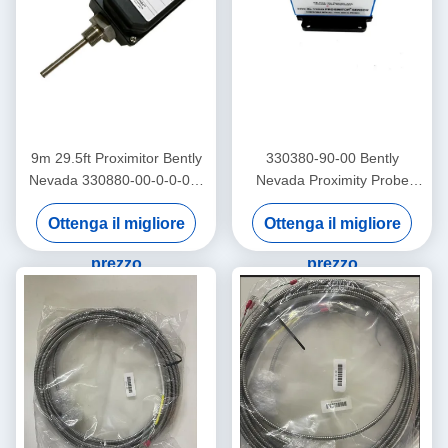
9m 29.5ft Proximitor Bently
330380-90-00 Bently
Nevada 330880-00-0-0-03-
Nevada Proximity Probe
02 PROXPAC Proximity
3300 XL Sensore di
Ottenga il migliore
Ottenga il migliore
Transducer Assemblaggio
Proximità ad Alta
Temperatura
prezzo
prezzo