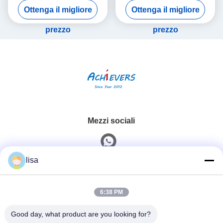
Ottenga il migliore
Ottenga il migliore
000-309-00-03-01
prezzo
prezzo
Mezzi sociali
lisa
Contatto rapido
6:38 PM
Telefono
0086-13828861501
Good day, what product are you looking for?