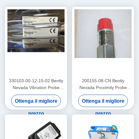
330103-00-12-15-02 Bently
200155-08-CN Bently
Nevada Vibration Probe
Nevada Proximity Probe
3300 Xl Proximitor Sensor
Trendmaster Pro
Ottenga il migliore
Ottenga il migliore
Accelerometer a bassa
frequenza
prezzo
prezzo