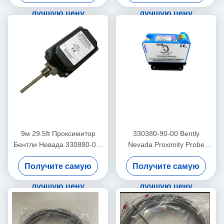
акселерометр
лучшую цену
лучшую цену
9м 29.5ft Проксимитор
330380-90-00 Bently
Бентли Невада 330880-00-
Nevada Proximity Probe
0-0-03-02 PROXPAC
3300 XL
Получите самую
Получите самую
высокотемпературный
датчик близости
лучшую цену
лучшую цену