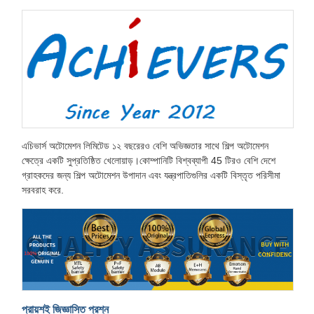
এচিভার্স অটোমেশন লিমিটেড ১২ বছরেরও বেশি অভিজ্ঞতার সাথে শিল্প অটোমেশন
ক্ষেত্রে একটি সুপ্রতিষ্ঠিত খেলোয়াড়।কোম্পানিটি বিশ্বব্যাপী 45 টিরও বেশি দেশে
গ্রাহকদের জন্য শিল্প অটোমেশন উপাদান এবং যন্ত্রপাতিগুলির একটি বিস্তৃত পরিসীমা
সরবরাহ করে.
প্রায়শই জিজ্ঞাসিত প্রশ্ন