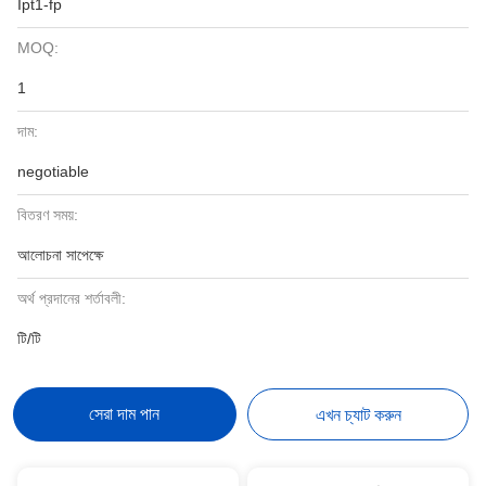
Ipt1-fp
MOQ:
1
দাম:
negotiable
বিতরণ সময়:
আলোচনা সাপেক্ষে
অর্থ প্রদানের শর্তাবলী:
টি/টি
সেরা দাম পান
এখন চ্যাট করুন