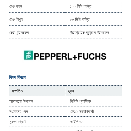
রেঞ্জ পড়ুন
১০০ মিমি পর্যন্ত
রেঞ্জ লিখুন
৫০ মিমি পর্যন্ত
ডেটা ইন্টারফেস
ইন্টিগ্রেটেড কন্ট্রোল ইন্টারফেস
বিশদ বিবরণ
সম্পত্তি
মূল্য
আবাসনের উপাদান
পিবিটি প্লাস্টিক
সংযোগের ধরন
এম১২ সংযোগকারী
সুরক্ষা শ্রেণি
আইপি ৬৭