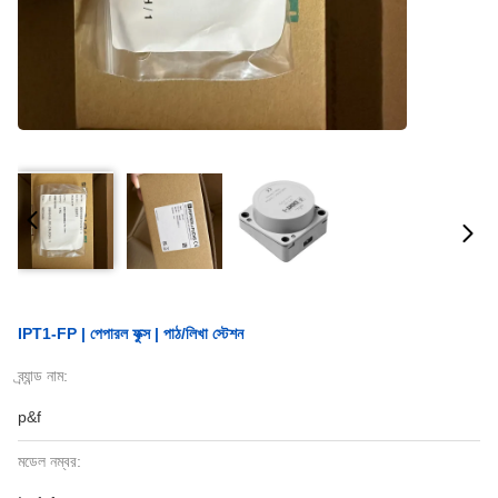
IPT1-FP | পেপারল ফুক্স | পাঠ/লিখা স্টেশন
ব্র্যান্ড নাম:
p&f
মডেল নম্বর: