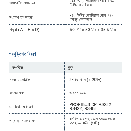
-২৫ ডিগ্রি সেলসিয়াস থেকে +৭০
অপারেটিং তাপমাত্রা
ডিগ্রি সেলসিয়াস
-৪০ ডিগ্রি সেলসিয়াস থেকে +৮৫
সংরক্ষণ তাপমাত্রা
ডিগ্রি সেলসিয়াস
মাত্রা (W x H x D)
50 মিমি x 50 মিমি x 35.5 মিমি
প্রযুক্তিগত বিবরণ
সম্পত্তি
মূল্য
সরবরাহ ভোল্টেজ
24 ভি ডিসি (± 20%)
বর্তমান খরচ
≤ ১০০ এমএ
PROFIBUS DP, RS232,
যোগাযোগের বিকল্প
RS422, RS485
কনফিগারযোগ্য, যেমন ৯৬০০ থেকে
তথ্য স্থানান্তর হার
১১৫২০০ বাউড (সারি)