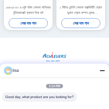
১৬৯২৫-৫০ ৫০ফুট বাঁকা নেভাদা সান্নিধ্য
১ মিটার বেন্টলি নেভাদা প্রক্সিমিটি প্রোব
ইন্টারকানেক্ট ক্যাবল বিনা বর্ম
ডুয়াল প্রোব কম্পন সেন্সর
২৬৫৩০-১২-১০-০০-০০০-৩০৯-০০-০৩-০১
সেরা দাম পান
সেরা দাম পান
lisa
সোশ্যাল মিডিয়া
1:14 PM
Good day, what product are you looking for?
দ্রুত যোগাযোগ