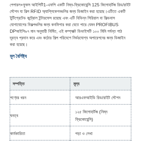
পেপারল+ফুকস আইপিটি1-এফপি একটি নিম্ন-ফ্রিকোয়েন্সি 125 কিলোহার্টজ রিড/রাইট
স্টেশন যা শিল্প RFID অ্যাপ্লিকেশনগুলির জন্য ডিজাইন করা হয়েছে।এটিতে একটি
ইন্টিগ্রেটেড কন্ট্রোল ইন্টারফেস রয়েছে এবং এটি বিভিন্ন সিরিয়াল বা ফিল্ডবাস
যোগাযোগের বিকল্পগুলির জন্য কনফিগার করা যেতে পারে যেমন PROFIBUS
DPআইপি৬৭ মান অনুযায়ী নির্মিত, এই কম্প্যাক্ট ডিভাইসটি ১০০ মিমি পর্যন্ত পাঠ
দূরত্ব প্রদান করে এবং কঠোর শিল্প পরিবেশে নির্ভরযোগ্য অপারেশনের জন্য ডিজাইন
করা হয়েছে।
মূল বৈশিষ্ট্য
সম্পত্তি
মূল্য
পণ্যের ধরন
আরএফআইডি রিড/রাইট স্টেশন
১২৫ কিলোহার্টজ (নিম্ন
ঘনত্ব
ফ্রিকোয়েন্সি)
কার্যকারিতা
পড়া ও লেখা