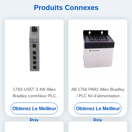
Produits Connexes
1783-US5T 3.4W Allen
AB 1756 PAR2 Allen Bradley
Bradley contrôleur PLC
/ PLC Kit d'alimentation
Commutateur Ethernet
redondante ControlLogix
Obtenez Le Meilleur
Obtenez Le Meilleur
industriel cinq ports en
cuivre
Prix
Prix