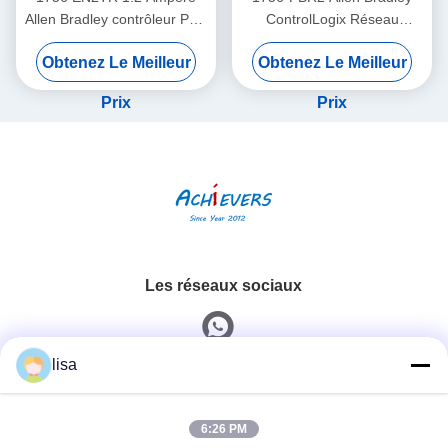
Allen Bradley contrôleur PLC
ControlLogix Réseau
Module de communication
d'alimentation électrique 32
Obtenez Le Meilleur
Obtenez Le Meilleur
Ethernet
VDC
Prix
Prix
Les réseaux sociaux
lisa
Contactez rapidement
6:26 PM
Téléphone