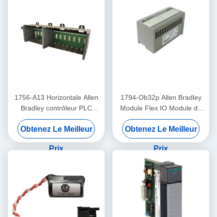
1756-A13 Horizontale Allen
1794-Ob32p Allen Bradley
Bradley contrôleur PLC
Module Flex IO Module de
châssis treize 13 fentes
sortie discrète
Obtenez Le Meilleur
Obtenez Le Meilleur
électroniquement protégé
Prix
Prix