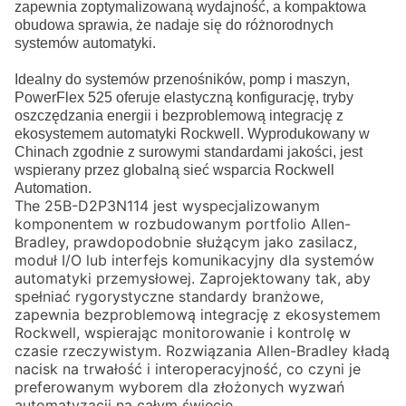
zapewnia zoptymalizowaną wydajność, a kompaktowa
obudowa sprawia, że nadaje się do różnorodnych
systemów automatyki.
Idealny do systemów przenośników, pomp i maszyn,
PowerFlex 525 oferuje elastyczną konfigurację, tryby
oszczędzania energii i bezproblemową integrację z
ekosystemem automatyki Rockwell. Wyprodukowany w
Chinach zgodnie z surowymi standardami jakości, jest
wspierany przez globalną sieć wsparcia Rockwell
Automation.
The
25B-D2P3N114
jest wyspecjalizowanym
komponentem w rozbudowanym portfolio Allen-
Bradley, prawdopodobnie służącym jako zasilacz,
moduł I/O lub interfejs komunikacyjny dla systemów
automatyki przemysłowej. Zaprojektowany tak, aby
spełniać rygorystyczne standardy branżowe,
zapewnia bezproblemową integrację z ekosystemem
Rockwell, wspierając monitorowanie i kontrolę w
czasie rzeczywistym. Rozwiązania Allen-Bradley kładą
nacisk na trwałość i interoperacyjność, co czyni je
preferowanym wyborem dla złożonych wyzwań
automatyzacji na całym świecie.