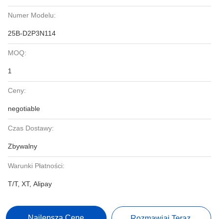
Numer Modelu:
25B-D2P3N114
MOQ:
1
Ceny:
negotiable
Czas Dostawy:
Zbywalny
Warunki Płatności:
T/T, XT, Alipay
Najlepszą Cenę
Rozmawiaj Teraz.