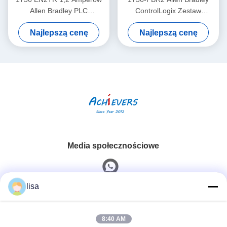
Allen Bradley PLC
ControlLogix Zestaw
Controllers Moduł łączności
zasilania 32VDC
Najlepszą cenę
Najlepszą cenę
Ethernet
Media społecznościowe
lisa
Szybki kontakt
8:40 AM
Tel.