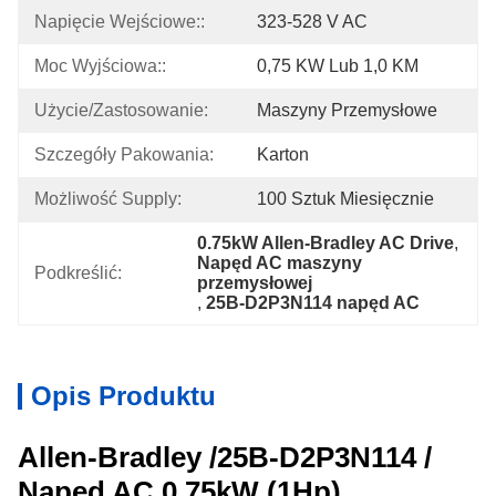
Napięcie Wejściowe::
323-528 V AC
Moc Wyjściowa::
0,75 KW Lub 1,0 KM
Użycie/Zastosowanie:
Maszyny Przemysłowe
Szczegóły Pakowania:
Karton
Możliwość Supply:
100 Sztuk Miesięcznie
0.75kW Allen-Bradley AC Drive
, 
Napęd AC maszyny 
Podkreślić:
przemysłowej
, 
25B-D2P3N114 napęd AC
Opis Produktu
Allen-Bradley /25B-D2P3N114 /
Napęd AC 0,75kW (1Hp)