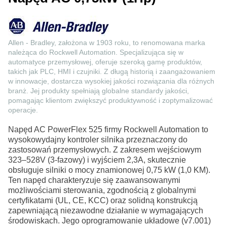
Allen - Bradley, założona w 1903 roku, to renomowana marka
należąca do Rockwell Automation. Specjalizująca się w
automatyce przemysłowej, oferuje szeroką gamę produktów,
takich jak PLC, HMI i czujniki. Z długą historią i zaangażowaniem
w innowacje, dostarcza wysokiej jakości rozwiązania dla różnych
branż. Jej produkty spełniają globalne standardy jakości,
pomagając klientom zwiększyć produktywność i zoptymalizować
operacje.
Napęd AC PowerFlex 525 firmy Rockwell Automation to
wysokowydajny kontroler silnika przeznaczony do
zastosowań przemysłowych. Z zakresem wejściowym
323–528V (3-fazowy) i wyjściem 2,3A, skutecznie
obsługuje silniki o mocy znamionowej 0,75 kW (1,0 KM).
Ten napęd charakteryzuje się zaawansowanymi
możliwościami sterowania, zgodnością z globalnymi
certyfikatami (UL, CE, KCC) oraz solidną konstrukcją
zapewniającą niezawodne działanie w wymagających
środowiskach. Jego oprogramowanie układowe (v7.001)