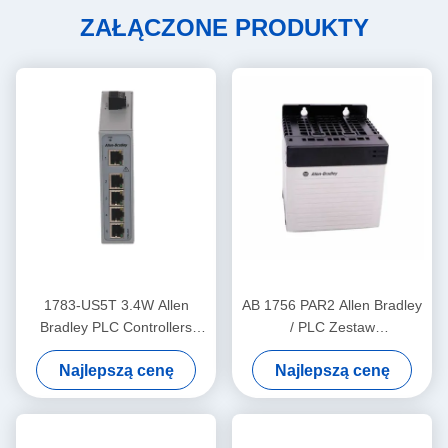
ZAŁĄCZONE PRODUKTY
1783-US5T 3.4W Allen
AB 1756 PAR2 Allen Bradley
Bradley PLC Controllers
/ PLC Zestaw
Przemysłowy przełącznik
redundantnego zasilacza
Najlepszą cenę
Najlepszą cenę
Ethernet Pięć miedzianych
ControlLogix
portów