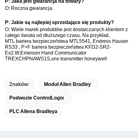
P: Jaka jest gwarancja na towary?
O: Roczna gwarancja.
P: Jakie są najlepiej sprzedające się produkty?
O: Wiele marek produktów jest dostarczanych klientom z
całego świata od dłuższego czasu. Na przykład,
MTL bariera bezpieczeństwa MTL5541, Endress Hauser​
RS33 , P+F bariera bezpieczeństwa KFD2-SR2-
Ex2.W,Emerson Hand Communicator
TREXCHPNAWS1S,xnx transmitter honeywell
Znaków:
Moduł Allen Bradley
Podwozie ControlLogix
PLC Allena Bradleya