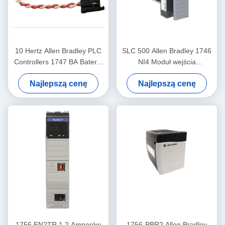
10 Hertz Allen Bradley PLC
SLC 500 Allen Bradley 1746
Controllers 1747 BA Bateria
NI4 Moduł wejścia
SLC 500 Bateria litowa
analogowego o wysokiej
Najlepszą cenę
Najlepszą cenę
rozdzielczości
1756 EN2TR 1,2 Amperów
1756-PBR2 Allen Bradley