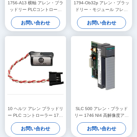
1756-A13 横軸 アレン・ブラ
1794-Ob32p アレン・ブラッ
ッドリー PLCコントローラ
ドリー・モジュール フレッ
ー シャーシ 13 スロット
クスIO 電子的に保護された
お問い合わせ
お問い合わせ
離散出力モジュール
10 ヘルツ アレン ブラッドリ
SLC 500 アレン・ブラッド
ー PLC コントローラー 1747
リー 1746 NI4 高解像度アナ
BA バッテリー SLC 500 リチ
ログ入力モジュール
お問い合わせ
お問い合わせ
ウム バッテリー