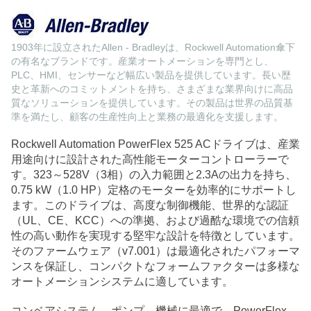
1903年に設立されたAllen - Bradleyは、Rockwell Automation傘下
の有名なブランドです。産業オートメーションを専門とし、
PLC、HMI、センサーなど幅広い製品を提供しています。長い歴
史と革新へのコミットメントを持ち、さまざまな業界向けに高品
質なソリューションを提供しています。その製品は世界の品質基
準を満たし、顧客の生産性向上と業務の最適化を支援します。
Rockwell Automation PowerFlex 525 ACドライブは、産業
用途向けに設計された高性能モーターコントローラーで
す。323～528V（3相）の入力範囲と2.3Aの出力を持ち、
0.75 kW（1.0 HP）定格のモーターを効率的にサポートし
ます。このドライブは、高度な制御機能、世界的な認証
（UL、CE、KCC）への準拠、および過酷な環境での信頼
性の高い動作を実現する堅牢な設計を特徴としています。
そのファームウェア（v7.001）は最適化されたパフォーマ
ンスを保証し、コンパクトなフォームファクターは多様な
オートメーションシステムに適しています。
コンベアシステム、ポンプ、機械に最適で、PowerFlex