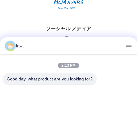
ソーシャル メディア
lisa
迅速な連絡
2:13 PM
Tel
Good day, what product are you looking for?
0086-13828861501
電子メール
joanna@achieversautomation.com
住所
RM 509, 5/F, THE CLOUD, 111,TUNG CHAU