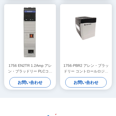
1756 EN2TR 1.2Amp アレ
1756-PBR2 アレン・ブラッ
ン・ブラッドリー PLCコン
ドリー コントロールロジッ
トローラー イーサネット通
クス 電源 バンド 32VDC
お問い合わせ
お問い合わせ
信モジュール