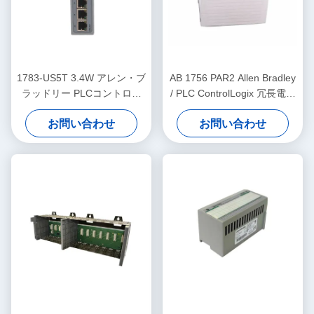
1783-US5T 3.4W アレン・ブ
AB 1756 PAR2 Allen Bradley
ラッドリー PLCコントロー
/ PLC ControlLogix 冗長電源
ラー 産業用イーサネットス
キット
お問い合わせ
お問い合わせ
イッチ 銅ポート5つ