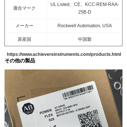
UL Listed、CE、KCC-REM-RAA-
適合マーク
25B-D
メーカー
Rockwell Automation, USA
原産国
中国製
https://www.achieversinstruments.com/products.html
その他の製品