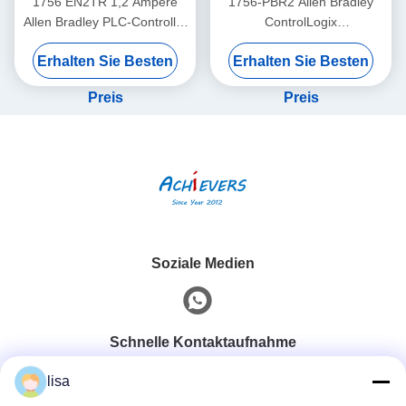
1756 EN2TR 1,2 Ampere
1756-PBR2 Allen Bradley
Allen Bradley PLC-Controller
ControlLogix
Ethernet-
Stromversorgungsbundle
Erhalten Sie Besten
Erhalten Sie Besten
Kommunikationsmodul
32VDC
Preis
Preis
Soziale Medien
Schnelle Kontaktaufnahme
lisa
Telefon