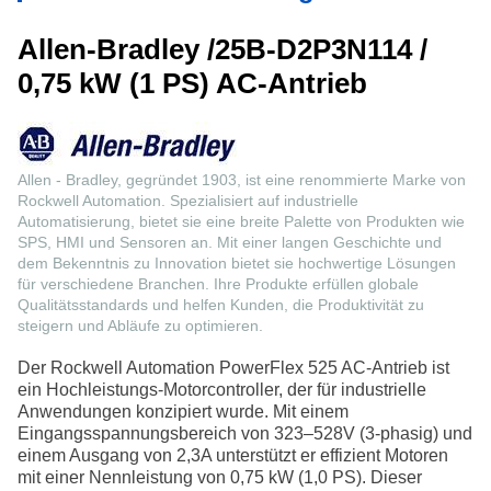
Allen-Bradley /25B-D2P3N114 /
0,75 kW (1 PS) AC-Antrieb
Allen - Bradley, gegründet 1903, ist eine renommierte Marke von
Rockwell Automation. Spezialisiert auf industrielle
Automatisierung, bietet sie eine breite Palette von Produkten wie
SPS, HMI und Sensoren an. Mit einer langen Geschichte und
dem Bekenntnis zu Innovation bietet sie hochwertige Lösungen
für verschiedene Branchen. Ihre Produkte erfüllen globale
Qualitätsstandards und helfen Kunden, die Produktivität zu
steigern und Abläufe zu optimieren.
Der Rockwell Automation PowerFlex 525 AC-Antrieb ist
ein Hochleistungs-Motorcontroller, der für industrielle
Anwendungen konzipiert wurde. Mit einem
Eingangsspannungsbereich von 323–528V (3-phasig) und
einem Ausgang von 2,3A unterstützt er effizient Motoren
mit einer Nennleistung von 0,75 kW (1,0 PS). Dieser