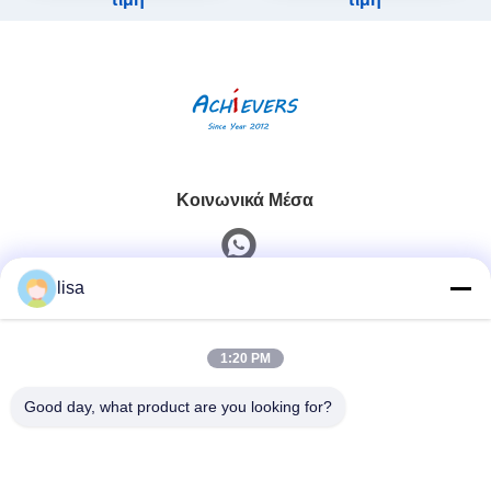
Κοινωνικά Μέσα
lisa
Γρήγορη επικοινωνία
1:20 PM
Τηλ.
0086-13828861501
Good day, what product are you looking for?
Ηλεκτρονικό Ταχυδρομείο