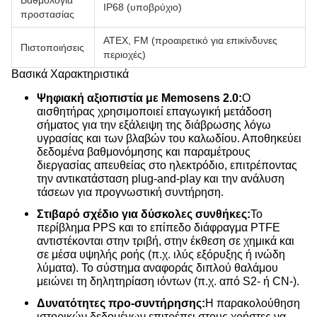
Βαθμολογία
IP68 (υποβρύχιο)
προστασίας
ATEX, FM (προαιρετικό για επικίνδυνες
Πιστοποιήσεις
περιοχές)
Βασικά Χαρακτηριστικά
Ψηφιακή αξιοπιστία με Memosens 2.0:
Ο
αισθητήρας χρησιμοποιεί επαγωγική μετάδοση
σήματος για την εξάλειψη της διάβρωσης λόγω
υγρασίας και των βλαβών του καλωδίου. Αποθηκεύει
δεδομένα βαθμονόμησης και παραμέτρους
διεργασίας απευθείας στο ηλεκτρόδιο, επιτρέποντας
την αντικατάσταση plug-and-play και την ανάλυση
τάσεων για προγνωστική συντήρηση.
Στιβαρό σχέδιο για δύσκολες συνθήκες:
Το
περίβλημα PPS και το επίπεδο διάφραγμα PTFE
αντιστέκονται στην τριβή, στην έκθεση σε χημικά και
σε μέσα υψηλής ροής (π.χ. ιλύς εξόρυξης ή ινώδη
λύματα). Το σύστημα αναφοράς διπλού θαλάμου
μειώνει τη δηλητηρίαση ιόντων (π.χ. από S2- ή CN-).
Δυνατότητες προ-συντήρησης:
Η παρακολούθηση
ιστορικών δεδομένων επιτρέπει στους χρήστες να