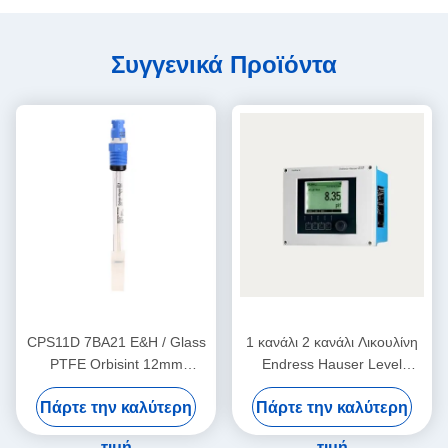
Συγγενικά Προϊόντα
CPS11D 7BA21 E&H / Glass
1 κανάλι 2 κανάλι Λικουλίνη
PTFE Orbisint 12mm
Endress Hauser Level
Endress Hauser Instruments
Transmitter CM442-
Πάρτε την καλύτερη
Πάρτε την καλύτερη
Ψηφιακός Αισθητήρας pH
AAM1A2F010A+AK
τιμή
τιμή