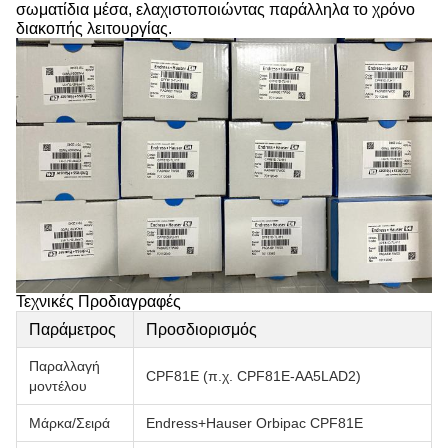
σωματίδια μέσα, ελαχιστοποιώντας παράλληλα το χρόνο
διακοπής λειτουργίας.
Τεχνικές Προδιαγραφές
Παράμετρος
Προσδιορισμός
Παραλλαγή
CPF81E (π.χ. CPF81E-AA5LAD2)
μοντέλου
Μάρκα/Σειρά
Endress+Hauser Orbipac CPF81E