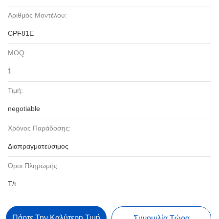
Αριθμός Μοντέλου:
CPF81E
MOQ:
1
Τιμή:
negotiable
Χρόνος Παράδοσης:
Διαπραγματεύσιμος
Όροι Πληρωμής:
T/t
Πάρτε Την Καλύτερη Τιμή
Συνομιλία Τώρα