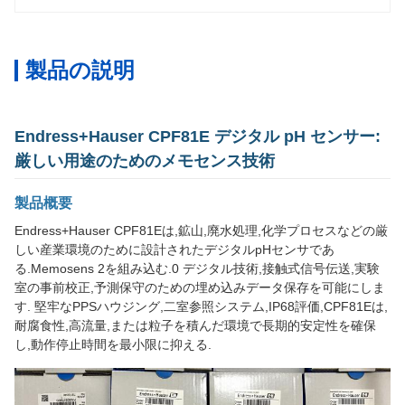
製品の説明
Endress+Hauser CPF81E デジタル pH センサー:
厳しい用途のためのメモセンス技術
製品概要
Endress+Hauser CPF81Eは,鉱山,廃水処理,化学プロセスなどの厳
しい産業環境のために設計されたデジタルpHセンサであ
る.Memosens 2を組み込む.0 デジタル技術,接触式信号伝送,実験
室の事前校正,予測保守のための埋め込みデータ保存を可能にしま
す. 堅牢なPPSハウジング,二室参照システム,IP68評価,CPF81Eは,
耐腐食性,高流量,または粒子を積んだ環境で長期的安定性を確保
し,動作停止時間を最小限に抑える.