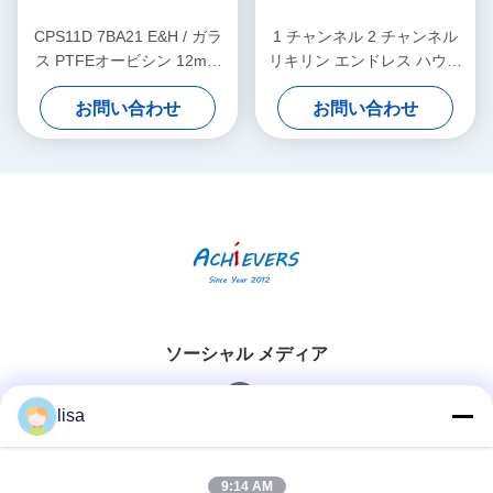
CPS11D 7BA21 E&H / ガラ
1 チャンネル 2 チャンネル
ス PTFEオービシン 12mm
リキリン エンドレス ハウザ
エンドレス ハーザー 機器 デ
ー レベル トランスミッター
お問い合わせ
お問い合わせ
ジタル PH センサー
CM442-AAM1A2F010A+AK
ソーシャル メディア
lisa
迅速な連絡
9:14 AM