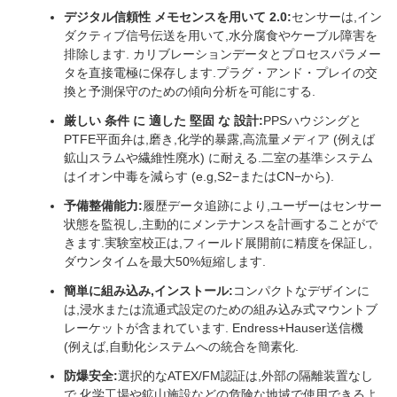
デジタル信頼性 メモセンスを用いて 2.0:
センサーは,イン
ダクティブ信号伝送を用いて,水分腐食やケーブル障害を
排除します. カリブレーションデータとプロセスパラメー
タを直接電極に保存します.プラグ・アンド・プレイの交
換と予測保守のための傾向分析を可能にする.
厳しい 条件 に 適した 堅固 な 設計:
PPSハウジングと
PTFE平面弁は,磨き,化学的暴露,高流量メディア (例えば
鉱山スラムや繊維性廃水) に耐える.二室の基準システム
はイオン中毒を減らす (e.g,S2−またはCN−から).
予備整備能力:
履歴データ追跡により,ユーザーはセンサー
状態を監視し,主動的にメンテナンスを計画することがで
きます.実験室校正は,フィールド展開前に精度を保証し,
ダウンタイムを最大50%短縮します.
簡単に組み込み,インストール:
コンパクトなデザインに
は,浸水または流通式設定のための組み込み式マウントブ
レーケットが含まれています. Endress+Hauser送信機
(例えば,自動化システムへの統合を簡素化.
防爆安全:
選択的なATEX/FM認証は,外部の隔離装置なし
で,化学工場や鉱山施設などの危険な地域で使用できるよ