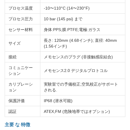
プロセス温度
-10〜110°C (14〜230°F)
プロセス圧力
10 bar (145 psi) まで
センサー材料
身体:PPS;膜:PTFE;電極:ガラス
長さ: 120mm (4.68インチ); 直径: 40mm
サイズ
(1.56インチ)
接続
メモセンスのプラグ (非接触感应結合)
コミュニケー
メモセンス2.0 デジタルプロトコル
ション
カリブレーシ
実験室での予備校正;空気校正がサポート
ョン
される.
保護評価
IP68 (潜水可能)
認証
ATEX,FM (危険地帯ではオプション)
主要 な 特徴