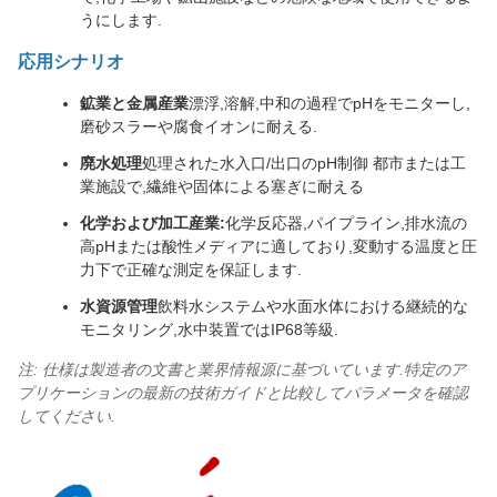
うにします.
応用シナリオ
鉱業と金属産業
漂浮,溶解,中和の過程でpHをモニターし,
磨砂スラーや腐食イオンに耐える.
廃水処理
処理された水入口/出口のpH制御 都市または工
業施設で,繊維や固体による塞ぎに耐える
化学および加工産業:
化学反応器,パイプライン,排水流の
高pHまたは酸性メディアに適しており,変動する温度と圧
力下で正確な測定を保証します.
水資源管理
飲料水システムや水面水体における継続的な
モニタリング,水中装置ではIP68等級.
注: 仕様は製造者の文書と業界情報源に基づいています.特定のア
プリケーションの最新の技術ガイドと比較してパラメータを確認
してください.