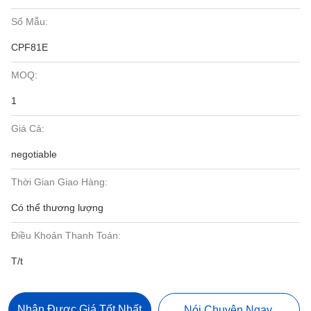
Số Mẫu:
CPF81E
MOQ:
1
Giá Cả:
negotiable
Thời Gian Giao Hàng:
Có thể thương lượng
Điều Khoản Thanh Toán:
T/t
Nhận Được Giá Tốt Nhất
Nói Chuyện Ngay.