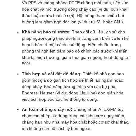
Vỏ PPS và màng phẳng PTFE chống mài mòn, tiếp xúc
hóa chất và môi trường dòng chảy cao (ví dụ: bùn khai
thác hoặc nước thải có sợi). Hệ thống tham chiếu hai
buồng làm giảm ngộ độc ion (ví dụ: từ S²⁻ hoặc CN⁻).
Khả năng bảo trì trước:
Theo dõi dữ liệu lịch sử cho
phép người dùng theo dõi tình trạng cảm biến và lên kế
hoạch bảo trì một cách chủ động. Hiệu chuẩn trong
phòng thí nghiệm đảm bảo độ chính xác trước khi triển
khai tại hiện trường, giảm thời gian ngừng hoạt động tới
50%.
Tích hợp và cài đặt dễ dàng:
Thiết kế nhỏ gọn bao
gồm một giá đỡ gắn tích hợp để thiết lập ngâm hoặc
dòng chảy. Khả năng tương thích với các bộ phát
Endress+Hauser (ví dụ: dòng Liquiline) đơn giản hóa
việc tích hợp vào các hệ thống tự động.
An toàn chống cháy nổ:
Chứng nhận ATEX/FM tùy
chọn cho phép sử dụng trong các khu vực nguy hiểm,
chẳng hạn như nhà máy hóa chất hoặc cơ sở khai thác,
mà không cần bộ cách ly bên ngoài.