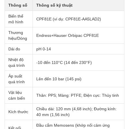
Thông số
Thông số kỹ thuật
Biến thể
CPF81E (ví dụ: CPF81E-AA5LAD2)
mô hình
Thương
Endress+Hauser Orbipac CPF81E
hiệu/Dòng
Dải đo
pH 0-14
Nhiệt độ
-10 đến 110°C (14 đến 230°F)
quá trình
Áp suất
Lên đến 10 bar (145 psi)
quá trình
Vật liệu
Thân: PPS; Màng: PTFE; Điện cực: Thủy tinh
cảm biến
Chiều dài: 120 mm (4,68 inch); Đường kính:
Kích thước
40 mm (1,56 inch)
Đầu cắm Memosens (khớp nối cảm ứng
Kết nối