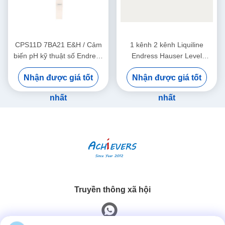
CPS11D 7BA21 E&H / Cảm
1 kênh 2 kênh Liquiline
biến pH kỹ thuật số Endress
Endress Hauser Level
Hauser Instruments Orbisint
Transmitter CM442-
Nhận được giá tốt
Nhận được giá tốt
12mm bằng thủy tinh PTFE
AAM1A2F010A+AK
nhất
nhất
Truyền thông xã hội