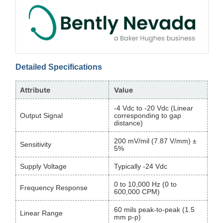
Detailed Specifications
Attribute
Value
-4 Vdc to -20 Vdc (Linear
Output Signal
corresponding to gap
distance)
200 mV/mil (7.87 V/mm) ±
Sensitivity
5%
Supply Voltage
Typically -24 Vdc
0 to 10,000 Hz (0 to
Frequency Response
600,000 CPM)
60 mils peak-to-peak (1.5
Linear Range
mm p-p)