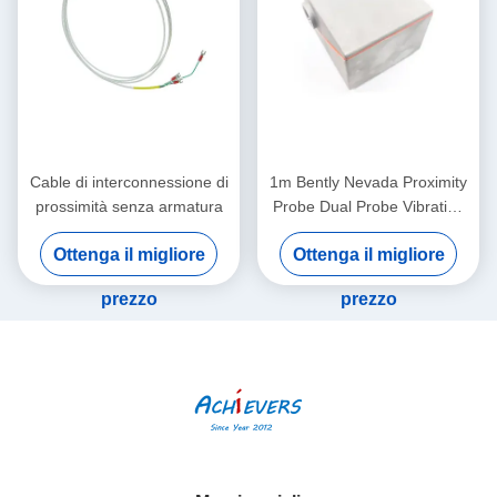
Cable di interconnessione di
1m Bently Nevada Proximity
prossimità senza armatura
Probe Dual Probe Vibration
Sensor 26530-12-10-00-
Ottenga il migliore
Ottenga il migliore
000-309-00-03-01
prezzo
prezzo