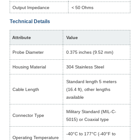
Output Impedance
< 50 Ohms
Technical Details
Attribute
Value
Probe Diameter
0.375 inches (9.52 mm)
Housing Material
304 Stainless Steel
Standard length 5 meters
Cable Length
(16.4 ft), other lengths
available
Military Standard (MIL-C-
Connector Type
5015) or Coaxial type
-40°C to 177°C (-40°F to
Operating Temperature