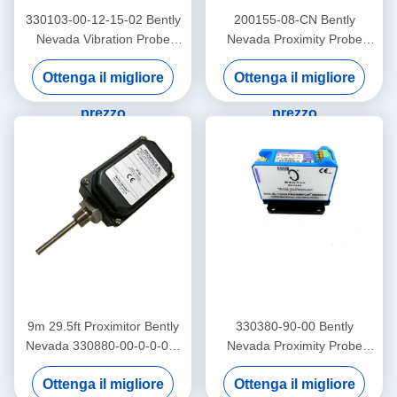
330103-00-12-15-02 Bently
200155-08-CN Bently
Nevada Vibration Probe
Nevada Proximity Probe
3300 Xl Proximitor Sensor
Trendmaster Pro
Ottenga il migliore
Ottenga il migliore
Accelerometer a bassa
frequenza
prezzo
prezzo
9m 29.5ft Proximitor Bently
330380-90-00 Bently
Nevada 330880-00-0-0-03-
Nevada Proximity Probe
02 PROXPAC Proximity
3300 XL Sensore di
Ottenga il migliore
Ottenga il migliore
Transducer Assemblaggio
Proximità ad Alta