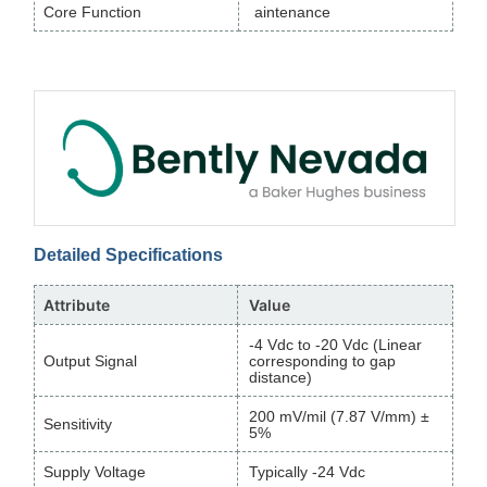
Core Function
aintenance
Detailed Specifications
Attribute
Value
-4 Vdc to -20 Vdc (Linear
Output Signal
corresponding to gap
distance)
200 mV/mil (7.87 V/mm) ±
Sensitivity
5%
Supply Voltage
Typically -24 Vdc