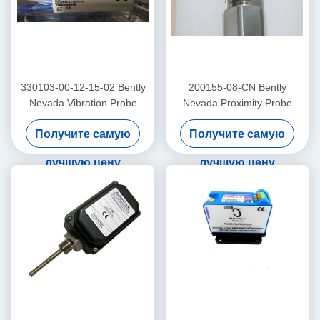
330103-00-12-15-02 Bently
200155-08-CN Bently
Nevada Vibration Probe
Nevada Proximity Probe
3300 Xl Проксимиторный
низкочастотный
Получите самую
Получите самую
датчик
Trendmaster Pro
акселерометр
лучшую цену
лучшую цену