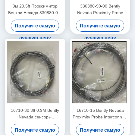
9м 29.5ft Проксимитор
330380-90-00 Bently
Бентли Невада 330880-00-
Nevada Proximity Probe
0-0-03-02 PROXPAC
3300 XL
Получите самую
Получите самую
высокотемпературный
датчик близости
лучшую цену
лучшую цену
16710-30 3ft 0.9M Bently
16710-15 Bently Nevada
Nevada сенсоры
Proximity Probe Interconnect
соединительный кабель
Cable с броней -15 - C
Получите самую
Получите самую