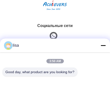
Социальные сети
lisa
Быстрый контакт
3:50 AM
Телефон
0086-13828861501
Good day, what product are you looking for?
Электронная Почта
joanna@achieversautomation.com
Адрес