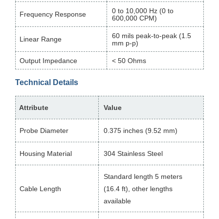
0 to 10,000 Hz (0 to
Frequency Response
600,000 CPM)
60 mils peak-to-peak (1.5
Linear Range
mm p-p)
Output Impedance
< 50 Ohms
Technical Details
Attribute
Value
Probe Diameter
0.375 inches (9.52 mm)
Housing Material
304 Stainless Steel
Standard length 5 meters
Cable Length
(16.4 ft), other lengths
available