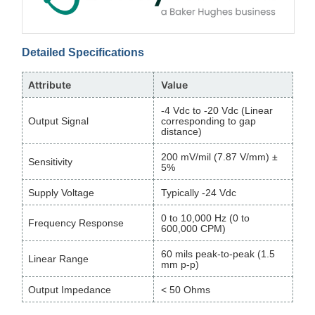
Detailed Specifications
Attribute
Value
-4 Vdc to -20 Vdc (Linear
Output Signal
corresponding to gap
distance)
200 mV/mil (7.87 V/mm) ±
Sensitivity
5%
Supply Voltage
Typically -24 Vdc
0 to 10,000 Hz (0 to
Frequency Response
600,000 CPM)
60 mils peak-to-peak (1.5
Linear Range
mm p-p)
Output Impedance
< 50 Ohms