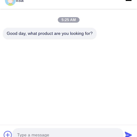
lisa
빠른 연락
5:25 AM
Tel
Good day, what product are you looking for?
0086-13828861501
이메일
joanna@achieversautomation.com
주소
RM 509, 5/F, THE CLOUD, 111, 툰 차우 스트리트, 타이
코크츠우, 코울론, 홍콩
개인 정보 정책
|
사이트맵
중국 좋은 품질 벤티 네바다 근접 탐사선 공급업체. 저작권 © 2025