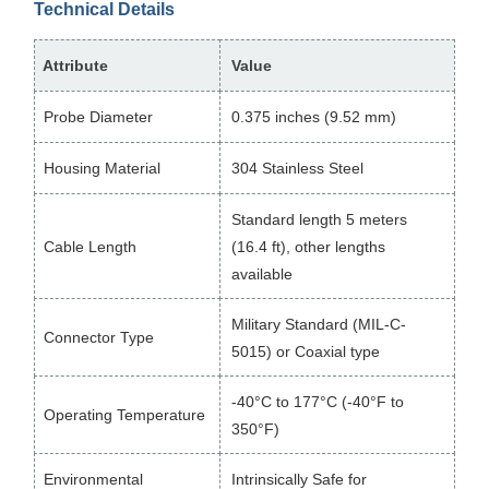
Technical Details
Attribute
Value
Probe Diameter
0.375 inches (9.52 mm)
Housing Material
304 Stainless Steel
Standard length 5 meters
Cable Length
(16.4 ft), other lengths
available
Military Standard (MIL-C-
Connector Type
5015) or Coaxial type
-40°C to 177°C (-40°F to
Operating Temperature
350°F)
Environmental
Intrinsically Safe for