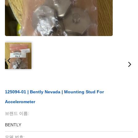
125094-01 | Bently Nevada | Mounting Stud For
Accelerometer
브랜드 이름:
BENTLY
모델 번호: