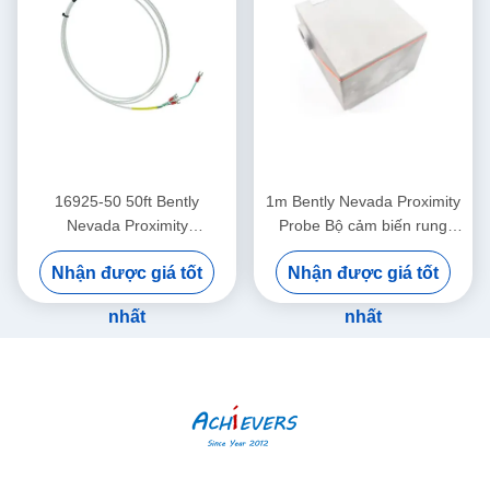
16925-50 50ft Bently
1m Bently Nevada Proximity
Nevada Proximity
Probe Bộ cảm biến rung
Interconnect Cable Không có
động hai lần 26530-12-10-
Nhận được giá tốt
Nhận được giá tốt
áo giáp
00-000-309-00-03-01
nhất
nhất