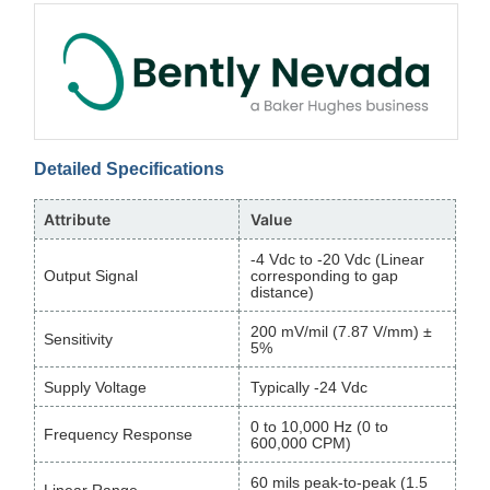
Detailed Specifications
Attribute
Value
-4 Vdc to -20 Vdc (Linear
Output Signal
corresponding to gap
distance)
200 mV/mil (7.87 V/mm) ±
Sensitivity
5%
Supply Voltage
Typically -24 Vdc
0 to 10,000 Hz (0 to
Frequency Response
600,000 CPM)
60 mils peak-to-peak (1.5
Linear Range