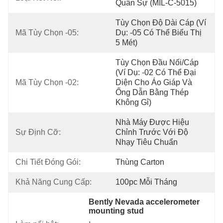
Quân Sự (MIL-C-5015)
Tùy Chọn Độ Dài Cáp (ví 
Mã Tùy Chọn -05:
Dụ: -05 Có Thể Biểu Thị 
5 Mét)
Tùy Chọn Đầu Nối/cáp 
(ví Dụ: -02 Có Thể Đại 
Mã Tùy Chọn -02:
Diện Cho Áo Giáp Và 
Ống Dẫn Bằng Thép 
Không Gỉ)
Nhà Máy Được Hiệu 
Sự Định Cỡ:
Chỉnh Trước Với Độ 
Nhạy Tiêu Chuẩn
Chi Tiết Đóng Gói:
Thùng Carton
Khả Năng Cung Cấp:
100pc Mỗi Tháng
Bently Nevada accelerometer 
mounting stud
, 