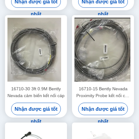
Nhận được giá tốt
Nhận được giá tốt
Transducer Assembly
Proximitor Sensor
nhất
nhất
16710-30 3ft 0.9M Bently
16710-15 Bently Nevada
Nevada cảm biến kết nối cáp
Proximity Probe kết nối cáp
với áo giáp -15 - C
Nhận được giá tốt
Nhận được giá tốt
nhất
nhất