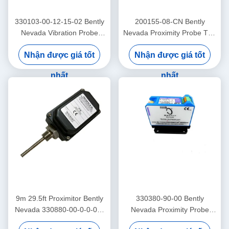
330103-00-12-15-02 Bently
200155-08-CN Bently
Nevada Vibration Probe
Nevada Proximity Probe Tần
3300 Xl Proximitor Sensor
số thấp Trendmaster Pro
Nhận được giá tốt
Nhận được giá tốt
Accelerometer
nhất
nhất
9m 29.5ft Proximitor Bently
330380-90-00 Bently
Nevada 330880-00-0-0-03-
Nevada Proximity Probe
02 PROXPAC Proximity
3300 XL High Temperature