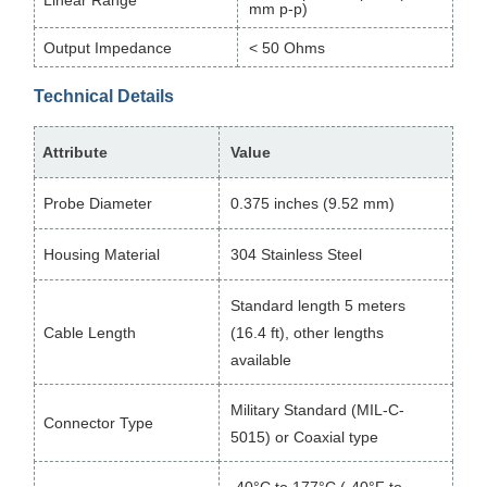
mm p-p)
Output Impedance
< 50 Ohms
Technical Details
Attribute
Value
Probe Diameter
0.375 inches (9.52 mm)
Housing Material
304 Stainless Steel
Standard length 5 meters
Cable Length
(16.4 ft), other lengths
available
Military Standard (MIL-C-
Connector Type
5015) or Coaxial type
-40°C to 177°C (-40°F to