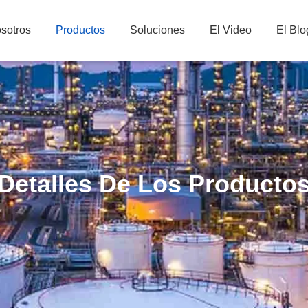
sotros
Productos
Soluciones
El Video
El Blo
Detalles De Los Producto