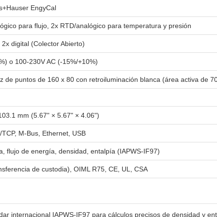
ss+Hauser EngyCal
lógico para flujo, 2x RTD/analógico para temperatura y presión
 2x digital (Colector Abierto)
%) o 100-230V AC (-15%/+10%)
z de puntos de 160 x 80 con retroiluminación blanca (área activa de 
103.1 mm (5.67" × 5.67" × 4.06")
TCP, M-Bus, Ethernet, USB
a, flujo de energía, densidad, entalpía (IAPWS-IF97)
nsferencia de custodia), OIML R75, CE, UL, CSA
ndar internacional IAPWS-IF97 para cálculos precisos de densidad y en