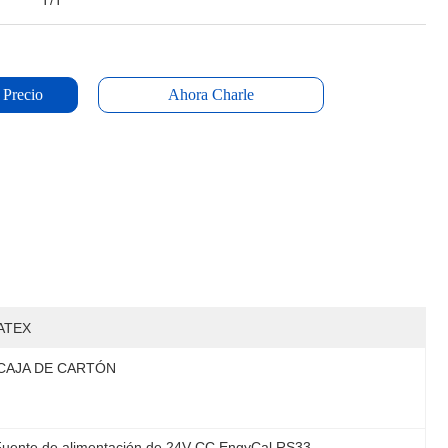
T/T
 Precio
Ahora Charle
ATEX
CAJA DE CARTÓN
Fuente de alimentación de 24V CC EngyCal RS33