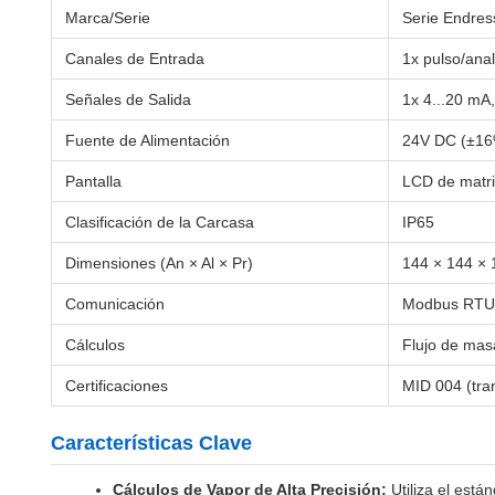
Marca/Serie
Serie Endre
Canales de Entrada
1x pulso/ana
Señales de Salida
1x 4...20 mA,
Fuente de Alimentación
24V DC (±16
Pantalla
LCD de matri
Clasificación de la Carcasa
IP65
Dimensiones (An × Al × Pr)
144 × 144 × 
Comunicación
Modbus RTU/
Cálculos
Flujo de mas
Certificaciones
MID 004 (tra
Características Clave
Cálculos de Vapor de Alta Precisión:
Utiliza el está