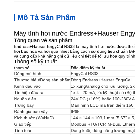
Mô Tả Sản Phẩm
Máy tính hơi nước Endress+Hauser EngyC
Tổng quan về sản phẩm
Endress+Hauser EngyCal RS33 là máy tính hơi nước được thiết 
hơi bão hòa và hơi quá nhiệt bằng cách sử dụng tiêu chuẩn IA
và cung cấp khả năng ghi dữ liệu chi tiết để tối ưu hóa quy trình
Thông số kỹ thuật
tham số
Đặc điểm kỹ thuật
Dòng mô hình
EngyCal RS33
Thương hiệu/Dòng sản phẩm
Dòng Endress+Hauser EngyCal
Kênh đầu vào
1x xung/analog cho lưu lượng, 2x
Tín hiệu đầu ra
1x 4...20 mA, 2x kỹ thuật số (Bộ 
Nguồn điện
24V DC (±16%) hoặc 100-230V 
Trưng bày
Màn hình LCD ma trận điểm 160 
Đánh giá bao vây
IP65
Kích thước (W×H×D)
144 × 144 × 103,1 mm (5,67" × 5,
Giao tiếp
Modbus RTU/TCP, M-Bus, Ethern
Tính toán
Dòng khối, dòng năng lượng, mật