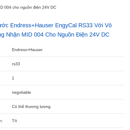
ID 004 cho nguồn điện 24V DC
ước Endress+Hauser EngyCal RS33 Với Vỏ
g Nhận MID 004 Cho Nguồn Điện 24V DC
Endress+Hauser
rs33
1
negotiable
Có thể thương lượng
n:
T/t