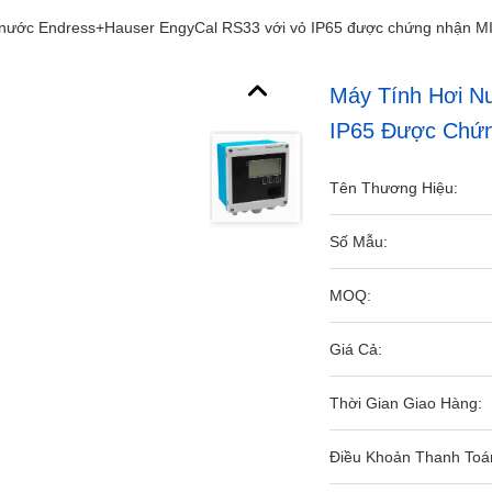
i nước Endress+Hauser EngyCal RS33 với vỏ IP65 được chứng nhận M
Máy Tính Hơi N
IP65 Được Chứn
Tên Thương Hiệu:
Số Mẫu:
MOQ:
Giá Cả:
Thời Gian Giao Hàng:
Điều Khoản Thanh Toá