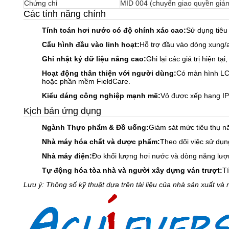
Chứng chỉ
MID 004 (chuyển giao quyền giá
Các tính năng chính
Tính toán hơi nước có độ chính xác cao:
Sử dụng tiêu
Cấu hình đầu vào linh hoạt:
Hỗ trợ đầu vào dòng xung/a
Ghi nhật ký dữ liệu nâng cao:
Ghi lại các giá trị hiện t
Hoạt động thân thiện với người dùng:
Có màn hình LCD
hoặc phần mềm FieldCare.
Kiểu dáng công nghiệp mạnh mẽ:
Vỏ được xếp hạng IP
Kịch bản ứng dụng
Ngành Thực phẩm & Đồ uống:
Giám sát mức tiêu thụ nă
Nhà máy hóa chất và dược phẩm:
Theo dõi việc sử dụn
Nhà máy điện:
Đo khối lượng hơi nước và dòng năng lượng 
Tự động hóa tòa nhà và người xây dựng ván trượt:
T
Lưu ý: Thông số kỹ thuật dựa trên tài liệu của nhà sản xuất v