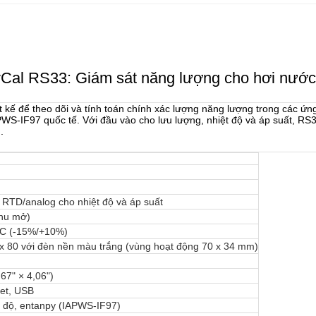
al RS33: Giám sát năng lượng cho hơi nước b
kế để theo dõi và tính toán chính xác lượng năng lượng trong các ứn
PWS-IF97 quốc tế. Với đầu vào cho lưu lượng, nhiệt độ và áp suất, R
.
 RTD/analog cho nhiệt độ và áp suất
thu mở)
AC (-15%/+10%)
x 80 với đèn nền màu trắng (vùng hoạt động 70 x 34 mm)
67" × 4,06")
et, USB
 độ, entanpy (IAPWS-IF97)