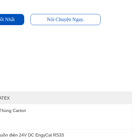
ốt Nhất
Nói Chuyện Ngay.
ATEX
Thùng Carton
uồn điện 24V DC EngyCal RS33