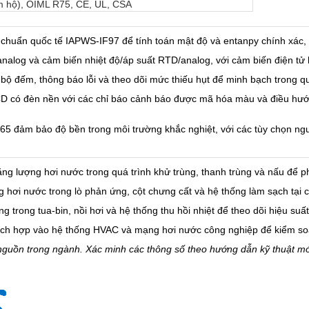
m hộ), OIML R75, CE, UL, CSA
 chuẩn quốc tế IAPWS-IF97 để tính toán mật độ và entanpy chính xác, 
nalog và cảm biến nhiệt độ/áp suất RTD/analog, với cảm biến điện tử 
ại, bộ đếm, thông báo lỗi và theo dõi mức thiếu hụt để minh bạch trong q
 có đèn nền với các chỉ báo cảnh báo được mã hóa màu và điều hướng
65 đảm bảo độ bền trong môi trường khắc nghiệt, với các tùy chọn ng
ng lượng hơi nước trong quá trình khử trùng, thanh trùng và nấu để ph
g hơi nước trong lò phản ứng, cột chưng cất và hệ thống làm sạch tại 
trong tua-bin, nồi hơi và hệ thống thu hồi nhiệt để theo dõi hiệu suất
ích hợp vào hệ thống HVAC và mạng hơi nước công nghiệp để kiểm soá
à nguồn trong ngành. Xác minh các thông số theo hướng dẫn kỹ thuật m