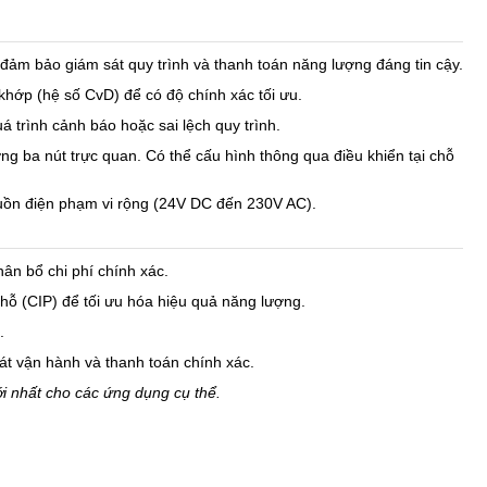
đảm bảo giám sát quy trình và thanh toán năng lượng đáng tin cậy.
khớp (hệ số CvD) để có độ chính xác tối ưu.
uá trình cảnh báo hoặc sai lệch quy trình.
 ba nút trực quan. Có thể cấu hình thông qua điều khiển tại chỗ
uồn điện phạm vi rộng (24V DC đến 230V AC).
ân bổ chi phí chính xác.
chỗ (CIP) để tối ưu hóa hiệu quả năng lượng.
.
t vận hành và thanh toán chính xác.
ới nhất cho các ứng dụng cụ thể.