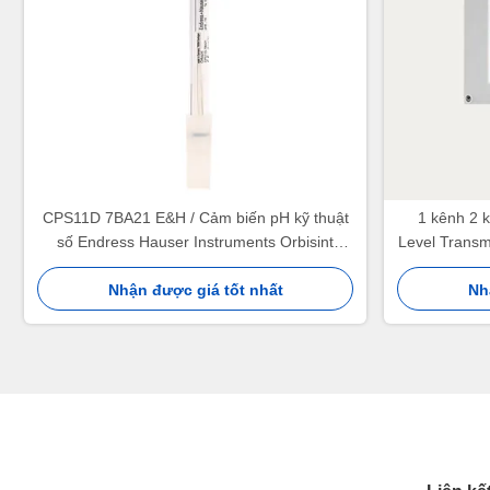
CPS11D 7BA21 E&H / Cảm biến pH kỹ thuật
1 kênh 2 k
số Endress Hauser Instruments Orbisint
Level Trans
12mm bằng thủy tinh PTFE
Nhận được giá tốt nhất
Nh