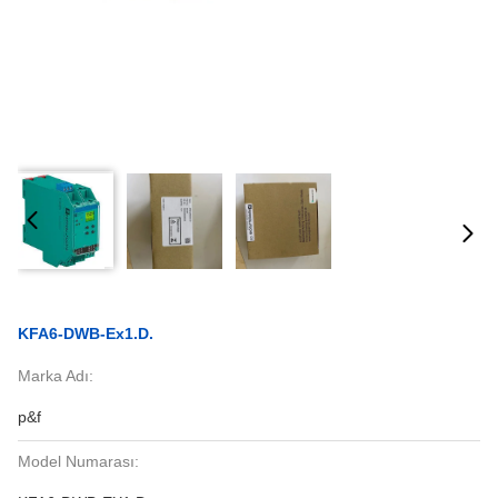
KFA6-DWB-Ex1.D.
Marka Adı:
p&f
Model Numarası: