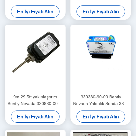
3300 Xl Yakınlaştırıcı Sensör
Düşük Frekanslı
En İyi Fiyatı Alın
En İyi Fiyatı Alın
Trendmaster Pro Hızlandırıcı
9m 29.5ft yakınlaştırıcı
330380-90-00 Bently
Bently Nevada 330880-00-0-
Nevada Yakınlık Sonda 3300
0-03-02 PROXPAC Yakınlık
XL Yüksek Sıcaklık Yakınlık
En İyi Fiyatı Alın
En İyi Fiyatı Alın
Transducer Montajı
Sensörü