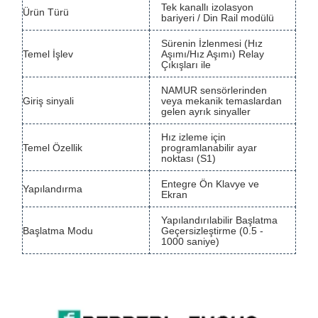
Tek kanallı izolasyon
Ürün Türü
bariyeri / Din Rail modülü
Sürenin İzlenmesi (Hız
Temel İşlev
Aşımı/Hız Aşımı) Relay
Çıkışları ile
NAMUR sensörlerinden
Giriş sinyali
veya mekanik temaslardan
gelen ayrık sinyaller
Hız izleme için
Temel Özellik
programlanabilir ayar
noktası (S1)
Entegre Ön Klavye ve
Yapılandırma
Ekran
Yapılandırılabilir Başlatma
Başlatma Modu
Geçersizleştirme (0.5 -
1000 saniye)