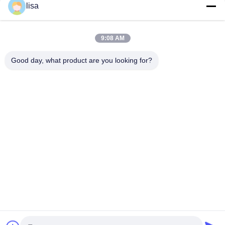
lisa
Hızlı iletişim
9:08 AM
Tel
Good day, what product are you looking for?
0086-13828861501
E-Posta
joanna@achieversautomation.com
Adres
RM 509, 5/F, THE CLOUD, 111,TUNG CHAU CALLE,
TAI KOKTSUI, KOWLOON, HONG KONG
Gizlilik Politikası
|
Site Haritası
Çin İyi Kalite Bently Nevada Yakınlık Sonda Tedarikçi. Telif hakkı