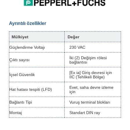
Ayrıntılı özellikler
Mülkiyet
Değer
Güçlendirme Voltajı
230 VAC
İki (2) Değişim rölesi
Çıktı sayısı
bağlantısı
[Ex ia] Giriş devresi için
İçsel Güvenlik
IIC (Tehlikeli Bölge)
Evet, saha devre izleme
Hat hatası tespiti (LFD)
için
Bağlantı Tipi
Vuruş terminal blokları
Montaj
Standart DIN ray