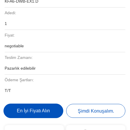
KFA6-DWB-EX1.D
Adedi:
1
Fiyat:
negotiable
Teslim Zamanı:
Pazarlık edilebilir
Ödeme Şartları:
T/T
En İyi Fiyatı Alın
Şimdi Konuşalım.