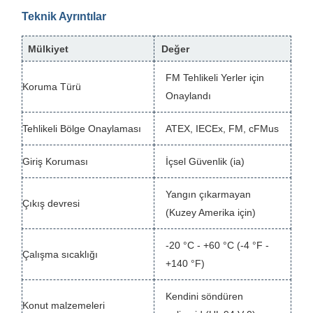
Teknik Ayrıntılar
Mülkiyet
Değer
FM Tehlikeli Yerler için
Koruma Türü
Onaylandı
Tehlikeli Bölge Onaylaması
ATEX, IECEx, FM, cFMus
Giriş Koruması
İçsel Güvenlik (ia)
Yangın çıkarmayan
Çıkış devresi
(Kuzey Amerika için)
-20 °C - +60 °C (-4 °F -
Çalışma sıcaklığı
+140 °F)
Kendini söndüren
Konut malzemeleri