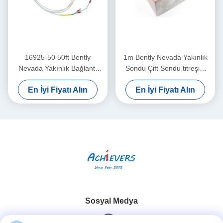
16925-50 50ft Bently
1m Bently Nevada Yakınlık
Nevada Yakınlık Bağlantı
Sondu Çift Sondu titreşim
Kablosu Zırhsız
sensörü 26530-12-10-00-
En İyi Fiyatı Alın
En İyi Fiyatı Alın
000-309-00-03-01
Sosyal Medya