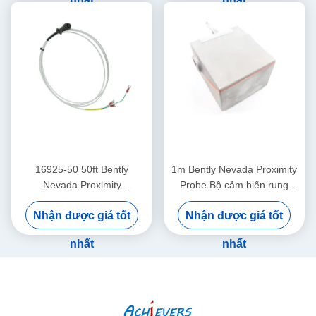
16925-50 50ft Bently
1m Bently Nevada Proximity
Nevada Proximity
Probe Bộ cảm biến rung
Interconnect Cable Không có
động hai lần 26530-12-10-
Nhận được giá tốt
Nhận được giá tốt
áo giáp
00-000-309-00-03-01
nhất
nhất