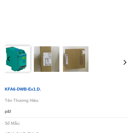
KFA6-DWB-Ex1.D.
Tên Thương Hiệu:
p&f
Số Mẫu: