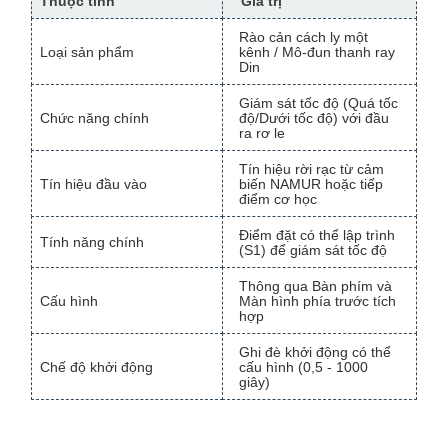
Thuộc tính
Giá trị
Rào cản cách ly một
Loại sản phẩm
kênh / Mô-đun thanh ray
Din
Giám sát tốc độ (Quá tốc
Chức năng chính
độ/Dưới tốc độ) với đầu
ra rơ le
Tín hiệu rời rạc từ cảm
Tín hiệu đầu vào
biến NAMUR hoặc tiếp
điểm cơ học
Điểm đặt có thể lập trình
Tính năng chính
(S1) để giám sát tốc độ
Thông qua Bàn phím và
Cấu hình
Màn hình phía trước tích
hợp
Ghi đè khởi động có thể
Chế độ khởi động
cấu hình (0,5 - 1000
giây)