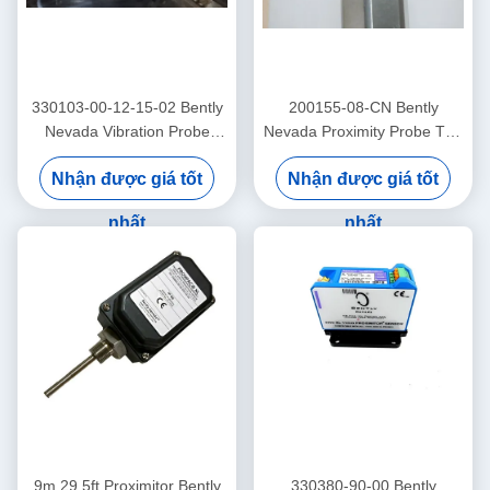
330103-00-12-15-02 Bently
200155-08-CN Bently
Nevada Vibration Probe
Nevada Proximity Probe Tần
3300 Xl Proximitor Sensor
số thấp Trendmaster Pro
Nhận được giá tốt
Nhận được giá tốt
Accelerometer
nhất
nhất
9m 29.5ft Proximitor Bently
330380-90-00 Bently