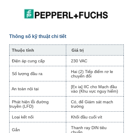
Thông số kỹ thuật chi tiết
Thuộc tính
Giá trị
Điện áp cung cấp
230 VAC
Hai (2) Tiếp điểm rơ le
Số lượng đầu ra
chuyển đổi
[Ex ia] IIC cho Mạch đầu
An toàn nội tại
vào (Khu vực nguy hiểm)
Phát hiện lỗi đường
Có, để Giám sát mạch
truyền (LFD)
trường
Loại kết nối
Khối đầu cuối vít
Thanh ray DIN tiêu
Gắn
chuẩn