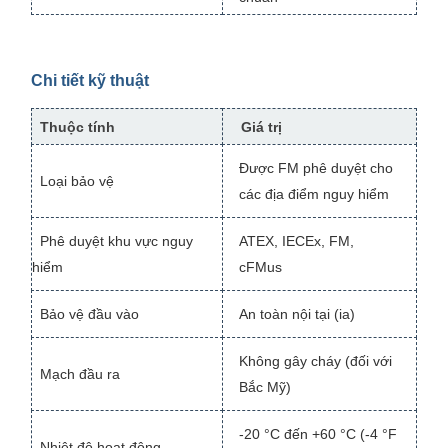
Chi tiết kỹ thuật
Thuộc tính
Giá trị
Được FM phê duyệt cho
Loại bảo vệ
các địa điểm nguy hiểm
Phê duyệt khu vực nguy
ATEX, IECEx, FM,
hiểm
cFMus
Bảo vệ đầu vào
An toàn nội tại (ia)
Không gây cháy (đối với
Mạch đầu ra
Bắc Mỹ)
-20 °C đến +60 °C (-4 °F
Nhiệt độ hoạt động