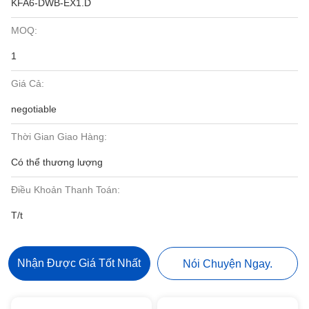
KFA6-DWB-EX1.D
MOQ:
1
Giá Cả:
negotiable
Thời Gian Giao Hàng:
Có thể thương lượng
Điều Khoản Thanh Toán:
T/t
Nhận Được Giá Tốt Nhất
Nói Chuyện Ngay.