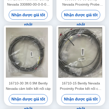
Nevada 330880-00-0-0-03-
Nevada Proximity Probe
02 PROXPAC Proximity
3300 XL High Temperature
Nhận được giá tốt
Nhận được giá tốt
Transducer Assembly
Proximitor Sensor
nhất
nhất
16710-30 3ft 0.9M Bently
16710-15 Bently Nevada
Nevada cảm biến kết nối cáp
Proximity Probe kết nối cáp
với áo giáp -15 - C
Nhận được giá tốt
Nhận được giá tốt
nhất
nhất